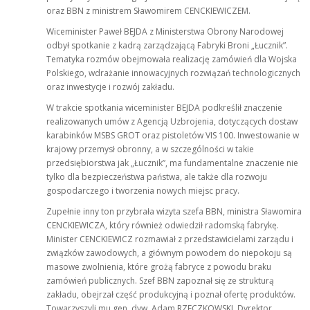
oraz BBN z ministrem Sławomirem CENCKIEWICZEM.
Wiceminister Paweł BEJDA z Ministerstwa Obrony Narodowej
odbył spotkanie z kadrą zarządzającą Fabryki Broni „Łucznik”.
Tematyka rozmów obejmowała realizację zamówień dla Wojska
Polskiego, wdrażanie innowacyjnych rozwiązań technologicznych
oraz inwestycje i rozwój zakładu.
W trakcie spotkania wiceminister BEJDA podkreślił znaczenie
realizowanych umów z Agencją Uzbrojenia, dotyczących dostaw
karabinków MSBS GROT oraz pistoletów VIS 100. Inwestowanie w
krajowy przemysł obronny, a w szczególności w takie
przedsiębiorstwa jak „Łucznik”, ma fundamentalne znaczenie nie
tylko dla bezpieczeństwa państwa, ale także dla rozwoju
gospodarczego i tworzenia nowych miejsc pracy.
Zupełnie inny ton przybrała wizyta szefa BBN, ministra Sławomira
CENCKIEWICZA, który również odwiedził radomską fabrykę.
Minister CENCKIEWICZ rozmawiał z przedstawicielami zarządu i
związków zawodowych, a głównym powodem do niepokoju są
masowe zwolnienia, które grożą fabryce z powodu braku
zamówień publicznych. Szef BBN zapoznał się ze strukturą
zakładu, obejrzał część produkcyjną i poznał ofertę produktów.
Towarzyszyli mu gen. dyw. Adam RZECZKOWSKI, Dyrektor