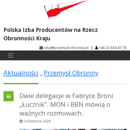
Polska Izba Producentów na Rzecz
Obronności Kraju
|
izba@przemysl-obronny.pl
+48 22 634 47 78
Aktualności
,
Przemysł Obronny
Dwie delegacje w Fabryce Broni
„Łucznik”. MON i BBN mówią o
ważnych rozmowach.
24 kwietnia 2026