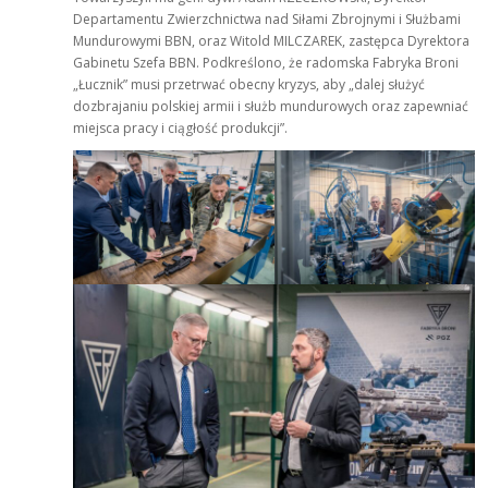
Departamentu Zwierzchnictwa nad Siłami Zbrojnymi i Służbami
Mundurowymi BBN, oraz Witold MILCZAREK, zastępca Dyrektora
Gabinetu Szefa BBN. Podkreślono, że radomska Fabryka Broni
„Łucznik” musi przetrwać obecny kryzys, aby „dalej służyć
dozbrajaniu polskiej armii i służb mundurowych oraz zapewniać
miejsca pracy i ciągłość produkcji”.