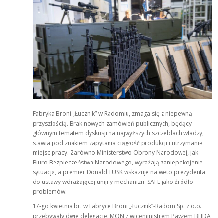
Fabryka Broni „Łucznik” w Radomiu, zmaga się z niepewną
przyszłością. Brak nowych zamówień publicznych, będący
głównym tematem dyskusji na najwyższych szczeblach władzy,
stawia pod znakiem zapytania ciągłość produkcji i utrzymanie
miejsc pracy. Zarówno Ministerstwo Obrony Narodowej, jak i
Biuro Bezpieczeństwa Narodowego, wyrażają zaniepokojenie
sytuacją, a premier Donald TUSK wskazuje na weto prezydenta
do ustawy wdrażającej unijny mechanizm SAFE jako źródło
problemów.
17-go kwietnia br. w Fabryce Broni „Łucznik”-Radom Sp. z o.o.
przebywały dwie delegacje: MON z wiceministrem Pawłem BEJDĄ