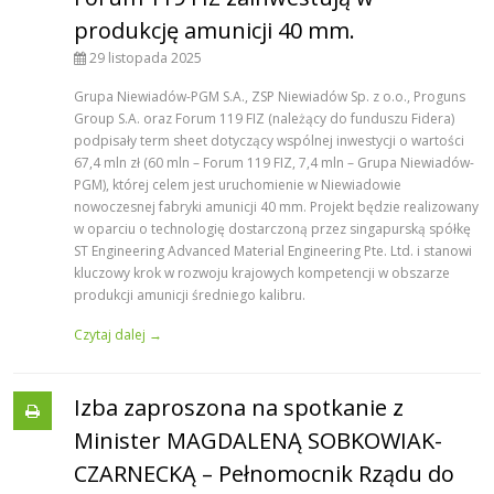
produkcję amunicji 40 mm.
29 listopada 2025
Grupa Niewiadów-PGM S.A., ZSP Niewiadów Sp. z o.o., Proguns
Group S.A. oraz Forum 119 FIZ (należący do funduszu Fidera)
podpisały term sheet dotyczący wspólnej inwestycji o wartości
67,4 mln zł (60 mln – Forum 119 FIZ, 7,4 mln – Grupa Niewiadów-
PGM), której celem jest uruchomienie w Niewiadowie
nowoczesnej fabryki amunicji 40 mm. Projekt będzie realizowany
w oparciu o technologię dostarczoną przez singapurską spółkę
ST Engineering Advanced Material Engineering Pte. Ltd. i stanowi
kluczowy krok w rozwoju krajowych kompetencji w obszarze
produkcji amunicji średniego kalibru.
Czytaj dalej →
Izba zaproszona na spotkanie z
Minister MAGDALENĄ SOBKOWIAK-
CZARNECKĄ – Pełnomocnik Rządu do