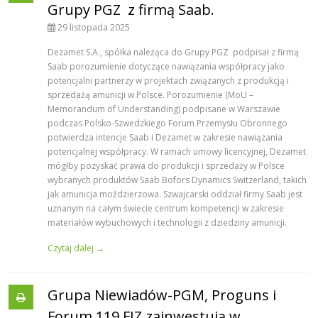
Grupy PGZ z firmą Saab.
29 listopada 2025
Dezamet S.A., spółka należąca do Grupy PGZ podpisał z firmą
Saab porozumienie dotyczące nawiązania współpracy jako
potencjalni partnerzy w projektach związanych z produkcją i
sprzedażą amunicji w Polsce. Porozumienie (MoU –
Memorandum of Understanding) podpisane w Warszawie
podczas Polsko-Szwedzkiego Forum Przemysłu Obronnego
potwierdza intencje Saab i Dezamet w zakresie nawiązania
potencjalnej współpracy. W ramach umowy licencyjnej, Dezamet
mógłby pozyskać prawa do produkcji i sprzedaży w Polsce
wybranych produktów Saab Bofors Dynamics Switzerland, takich
jak amunicja moździerzowa. Szwajcarski oddział firmy Saab jest
uznanym na całym świecie centrum kompetencji w zakresie
materiałów wybuchowych i technologii z dziedziny amunicji.
Czytaj dalej →
Grupa Niewiadów-PGM, Proguns i
Forum 119 FIZ zainwestują w