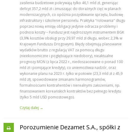
zasilenia budżetowe pokrywają tylko 46,1 mld zł, generując
deficyt 357,2 mld zł i zmuszając do doraźnych cięć w planach
modernizacyjnych, co opóźnia pozyskiwanie sprzętu, budowę
infrastruktury i szkolenie personelu. Praktyka "rolowania" długu
poprzez nową emisję obligacji jedynie odracza problemy i
podnosi koszty – Fundusz jest najdroższym instrumentem BGK
(3,9% kosztów obsługi przy 29,97 mld zł długu, wobec 2,3% w
Krajowym Funduszu Drogowym). Błędy obejmują planowanie
wydatków brutto z regulacją VAT za pomocą długu
(nieekonomiczne i pogłębiające niedobory), nieaktualne
prognozy MON (z lipca 2022 r., niedoszacowane o ponad 100
mld zł i pomijające kredyty), co uniemożliwia nadzór, oraz
wykonanie planu na 2023 r. tylko w połowie (23,3 mld zł z 45,9
mld zł), spowodowane zmianami harmonogramów,
formalnościami kontrahentów i nierealnymi założeniami, np.
finansowaniem koreańskich kontraktów bez pełnego kredytu
(tylko 5 mld USD pomostowego).
Czytaj dalej →
Porozumienie Dezamet S.A., spółki z