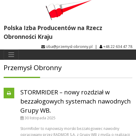
Polska Izba Producentów na Rzecz
Obronności Kraju
|
izba@przemysl-obronny.pl
+48 22 634 47 78
Przemysł Obronny
STORMRIDER – nowy rozdział w
bezzałogowych systemach nawodnych
Grupy WB.
30 listopada 2025
StormRider to najnowszy morski bezzałogowiec nawodny
opracowany przez RADMOR S.A. z Grupy WB z myślą o realizacji