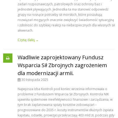
zadań rozpoznawczych, patrolowych oraz ochrony baz i
jednostek pływających. Jednostka ta ma stanowić odpowiedź
grupy na rosnące potrzeby sił morskich, które poszukują
rozwiązań mogących znacznie zwiększyć świadomość sytuacyjną
i zdolność do szybkiej reakcji na niebezpiecznych dla własnych sił
akwenach.
Czytaj dalej →
Wadliwie zaprojektowany Fundusz
Wsparcia Sił Zbrojnych zagrożeniem
dla modernizacji armii.
30 listopada 2025
Najwyższa Izba Kontroli pod koniec września informowała o
problemie z Funduszem Wsparcia Sił Zbrojnych. Kontrola NIK
ujawniła systemowe nieefektywności finansowe i zarządzania, w
tym brak zaplanowania spłaty kosztów zobowiązań –
prognozowane do 2035 r. koszty instrumentów dłużnych (spłata
kapitału, odsetki, prowizje) przekraczają 403 mld zł, podczas gdy