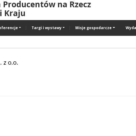
a Producentów na Rzecz
 Kraju
nferencje
Targi i wystawy
Misje gospodarcze
Wyda
 z o.o.