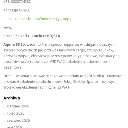
KRS: 0000724282
Koncesja MSWiA:
e-mail: dariusz.bojsza@neoenergygroup.pl
www.
Prezes Zarządu –
Dariusz BOJSZA
Aquila S3 Sp. z o.o.
to firma specjalizująca się w usługach lotniczych i
szkoleniowych takich jak: przewóz ładunków cargo, zrzuty ładunków,
przewóz wojska, ekstradycja przestępców, loty patrolowe, ewakuacyjne,
poszukiwawczo-ratownicze, MEDEVAC, szkolenia spadochronowo-
desantowe.
Firma – w ramach prowadzonego wolontariatu (od 2018 roku) – finansuje i
prowadzi szkolenie spadochronowe Sekcji Skoków Spadochronowych
Wojskowej Akademii Technicznej S3 WAT.
Archiwa
sierpień 2026
lipiec 2026
czerwiec 2026
maj 2026