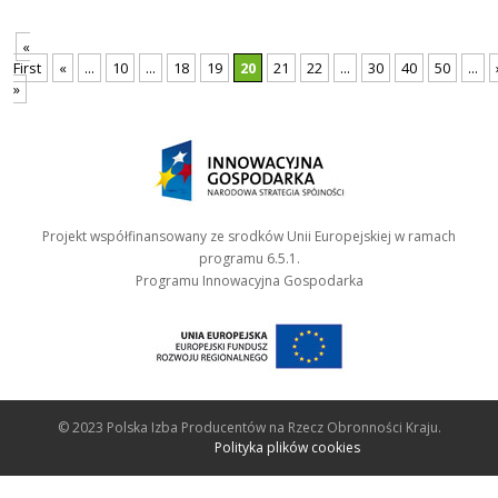
«
First
«
...
10
...
18
19
20
21
22
...
30
40
50
...
»
Projekt współfinansowany ze srodków Unii Europejskiej w ramach
programu 6.5.1.
Programu Innowacyjna Gospodarka
© 2023 Polska Izba Producentów na Rzecz Obronności Kraju.
Polityka plików cookies