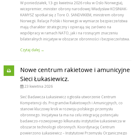
W poniedziałek, 13-go kwietnia 2026 roku w Oslo Norwegia),
wicepremier, minister obrony narodowej Władysław KOSINIAK-
KAMYSZ spotkał się z Tore O. SANDVIKIEM, ministrem obrony
Norwegii. Relacje Polski i Norwegii w wymiarze bezpieczeństwa
mają charakter strategiczny i opierają się zarówno na
współpracy w ramach NATO, jak i na rosnącym znaczeniu
bilateralnych inicjatyw w obszarze obronności i bezpieczeństwa.
Czytaj dalej →
Nowe centrum rakietowe i amunicyjne
Sieci Łukasiewicz.
23 kwietnia 2026
Sieć Badawcza Łukasiewicz ogłosiła utworzenie Centrum
Kompetencji ds. Programów Rakietowych i Amunicyjnych, co
stanowi kluczowy krok w rozwoju polskiego przemysłu
obronnego. Inicjatywa ta ma na celu integrację potencjału
badawczo-rozwojowego kilkunastu instytutów Łukasiewicza w
obszarze technologii obronnych. Koordynację Centrum
powierzono Łukasiewicz – Instytutowi Przemysłu Organicznego