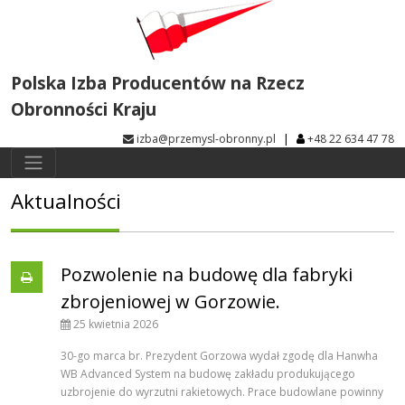
Polska Izba Producentów na Rzecz
Obronności Kraju
|
izba@przemysl-obronny.pl
+48 22 634 47 78
Aktualności
Pozwolenie na budowę dla fabryki
zbrojeniowej w Gorzowie.
25 kwietnia 2026
30-go marca br. Prezydent Gorzowa wydał zgodę dla Hanwha
WB Advanced System na budowę zakładu produkującego
uzbrojenie do wyrzutni rakietowych. Prace budowlane powinny