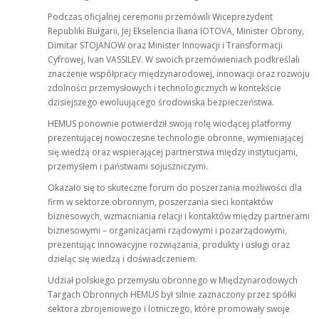
Podczas oficjalnej ceremonii przemówili Wiceprezydent
Republiki Bułgarii, Jej Ekselencia Iliana IOTOVA, Minister Obrony,
Dimitar STOJANOW oraz Minister Innowacji i Transformacji
Cyfrowej, Ivan VASSILEV. W swoich przemówieniach podkreślali
znaczenie współpracy międzynarodowej, innowacji oraz rozwoju
zdolności przemysłowych i technologicznych w kontekście
dzisiejszego ewoluującego środowiska bezpieczeństwa.
HEMUS ponownie potwierdził swoją rolę wiodącej platformy
prezentującej nowoczesne technologie obronne, wymieniającej
się wiedzą oraz wspierającej partnerstwa między instytucjami,
przemysłem i państwami sojuszniczymi.
Okazało się to skuteczne forum do poszerzania możliwości dla
firm w sektorze obronnym, poszerzania sieci kontaktów
biznesowych, wzmacniania relacji i kontaktów między partnerami
biznesowymi – organizacjami rządowymi i pozarządowymi,
prezentując innowacyjne rozwiązania, produkty i usługi oraz
dzieląc się wiedzą i doświadczeniem.
Udział polskiego przemysłu obronnego w Międzynarodowych
Targach Obronnych HEMUS był silnie zaznaczony przez spółki
sektora zbrojeniowego i lotniczego, które promowały swoje