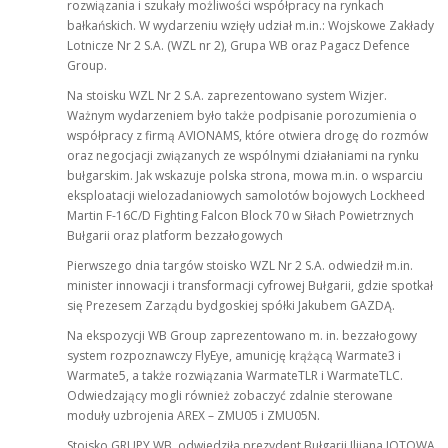
rozwiązania i szukały możliwości współpracy na rynkach
bałkańskich. W wydarzeniu wzięły udział m.in.: Wojskowe Zakłady
Lotnicze Nr 2 S.A. (WZL nr 2), Grupa WB oraz Pagacz Defence
Group.
Na stoisku WZL Nr 2 S.A. zaprezentowano system Wizjer.
Ważnym wydarzeniem było także podpisanie porozumienia o
współpracy z firmą AVIONAMS, które otwiera drogę do rozmów
oraz negocjacji związanych ze wspólnymi działaniami na rynku
bułgarskim. Jak wskazuje polska strona, mowa m.in. o wsparciu
eksploatacji wielozadaniowych samolotów bojowych Lockheed
Martin F-16C/D Fighting Falcon Block 70 w Siłach Powietrznych
Bułgarii oraz platform bezzałogowych
Pierwszego dnia targów stoisko WZL Nr 2 S.A. odwiedził m.in.
minister innowacji i transformacji cyfrowej Bułgarii, gdzie spotkał
się Prezesem Zarządu bydgoskiej spółki Jakubem GAZDĄ.
Na ekspozycji WB Group zaprezentowano m. in. bezzałogowy
system rozpoznawczy FlyEye, amunicję krążącą Warmate3 i
Warmate5, a także rozwiązania WarmateTLR i WarmateTLC.
Odwiedzający mogli również zobaczyć zdalnie sterowane
moduły uzbrojenia AREX – ZMU05 i ZMU05N.
Stoisko GRUPY WB, odwiedziła prezydent Bułgarii Ilijana JOTOWA