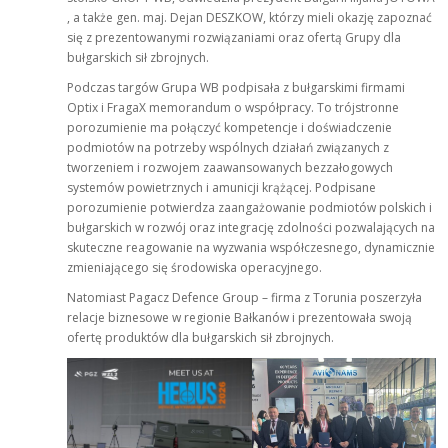
, a także gen. maj. Dejan DESZKOW, którzy mieli okazję zapoznać
się z prezentowanymi rozwiązaniami oraz ofertą Grupy dla
bułgarskich sił zbrojnych.
Podczas targów Grupa WB podpisała z bułgarskimi firmami
Optix i FragaX memorandum o współpracy. To trójstronne
porozumienie ma połączyć kompetencje i doświadczenie
podmiotów na potrzeby wspólnych działań związanych z
tworzeniem i rozwojem zaawansowanych bezzałogowych
systemów powietrznych i amunicji krążącej. Podpisane
porozumienie potwierdza zaangażowanie podmiotów polskich i
bułgarskich w rozwój oraz integrację zdolności pozwalających na
skuteczne reagowanie na wyzwania współczesnego, dynamicznie
zmieniającego się środowiska operacyjnego.
Natomiast Pagacz Defence Group – firma z Torunia poszerzyła
relacje biznesowe w regionie Bałkanów i prezentowała swoją
ofertę produktów dla bułgarskich sił zbrojnych.