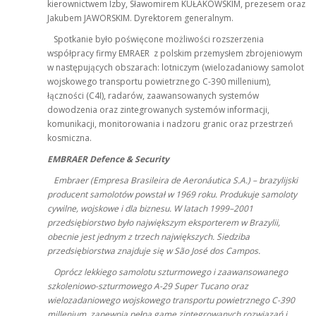
kierownictwem Izby, Sławomirem KUŁAKOWSKIM, prezesem oraz
Jakubem JAWORSKIM. Dyrektorem generalnym.
Spotkanie było poświęcone możliwości rozszerzenia
współpracy firmy EMRAER z polskim przemysłem zbrojeniowym
w następujących obszarach: lotniczym (wielozadaniowy samolot
wojskowego transportu powietrznego C-390 millenium),
łączności (C4I), radarów, zaawansowanych systemów
dowodzenia oraz zintegrowanych systemów informacji,
komunikacji, monitorowania i nadzoru granic oraz przestrzeń
kosmiczna.
EMBRAER
Defence & Security
Embraer (Empresa Brasileira de Aeronáutica S.A.) – brazylijski
producent samolotów powstał w 1969 roku. Produkuje samoloty
cywilne, wojskowe i dla biznesu. W latach 1999–2001
przedsiębiorstwo było największym eksporterem w Brazylii,
obecnie jest jednym z trzech największych. Siedziba
przedsiębiorstwa znajduje się w São José dos Campos.
Oprócz lekkiego samolotu szturmowego i zaawansowanego
szkoleniowo-szturmowego A-29 Super Tucano oraz
wielozadaniowego wojskowego transportu powietrznego C-390
millenium, zapewnia pełną gamę zintegrowanych rozwiązań i