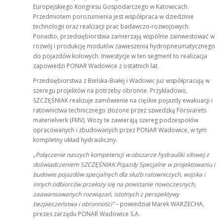
Europejskiego Kongresu Gospodarczego w Katowicach.
Przedmiotem porozumienia jest współpraca w dziedzinie
technologii oraz realizacji prac badawczo-rozwojowych.
Ponadto, przedsiębiorstwa zamierzają wspólnie zainwestować w
rozwój i produkcję modułów zawieszenia hydropneumatycznego
do pojazdów kołowych. Inwestycje w ten segment to realizacja
zapowiedzi PONAR Wadowice z ostatnich lat.
Przedsiębiorstwa z Bielska-Białej i Wadowic już współpracują w
szeregu projektów na potrzeby obronne. Przykładowo,
SZCZĘŚNIAK realizuje zamówienie na ciężkie pojazdy ewakuacji i
ratownictwa technicznego złożone przez szwedzką Försvarets
materielverk (FMV). Wozy te zawierają szereg podzespołów
opracowanych i zbudowanych przez PONAR Wadowice, w tym
kompletny układ hydrauliczny.
„Połączenie naszych kompetencji w obszarze hydrauliki siłowej z
doświadczeniem SZCZĘŚNIAK Pojazdy Specjalne w projektowaniu i
budowie pojazdów specjalnych dla służb ratowniczych, wojska i
innych odbiorców przełoży się na powstanie nowoczesnych,
zaawansowanych rozwiązań, istotnych z perspektywy
bezpieczeństwa i obronności”
– powiedział Marek WARZECHA,
prezes zarządu PONAR Wadowice S.A.