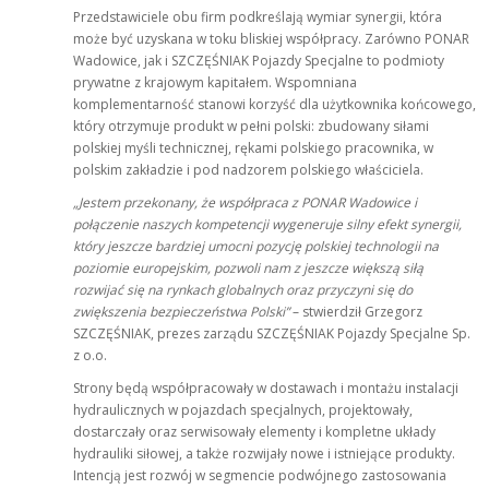
Przedstawiciele obu firm podkreślają wymiar synergii, która
może być uzyskana w toku bliskiej współpracy. Zarówno PONAR
Wadowice, jak i SZCZĘŚNIAK Pojazdy Specjalne to podmioty
prywatne z krajowym kapitałem. Wspomniana
komplementarność stanowi korzyść dla użytkownika końcowego,
który otrzymuje produkt w pełni polski: zbudowany siłami
polskiej myśli technicznej, rękami polskiego pracownika, w
polskim zakładzie i pod nadzorem polskiego właściciela.
„Jestem przekonany, że współpraca z PONAR Wadowice i
połączenie naszych kompetencji wygeneruje silny efekt synergii,
który jeszcze bardziej umocni pozycję polskiej technologii na
poziomie europejskim, pozwoli nam z jeszcze większą siłą
rozwijać się na rynkach globalnych oraz przyczyni się do
zwiększenia bezpieczeństwa Polski”
– stwierdził Grzegorz
SZCZĘŚNIAK, prezes zarządu SZCZĘŚNIAK Pojazdy Specjalne Sp.
z o.o.
Strony będą współpracowały w dostawach i montażu instalacji
hydraulicznych w pojazdach specjalnych, projektowały,
dostarczały oraz serwisowały elementy i kompletne układy
hydrauliki siłowej, a także rozwijały nowe i istniejące produkty.
Intencją jest rozwój w segmencie podwójnego zastosowania