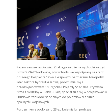
Razem zawsze jest łatwiej. Z takiego założenia wychodzi zarząd
firmy PONAR Wadowice, gdy wchodzi we współpracę na rzecz
polskiego bezpieczeństwa z krajowymi partnerami. Małopolski
lider sektora hydrauliki siłowej porozumiał się z
przedsiębiorstwem SZCZĘŚNIAK Pojazdy Specjalne. Prywatna
firma z siedzibą w Bielsku-Białej specjalizuje się w projektowaniu
i budowie zabudów specjalnych do pojazdów dla służb
cywilnych i wojskowych.
Porozumienie podpisano 23-go kwietnia br. podczas