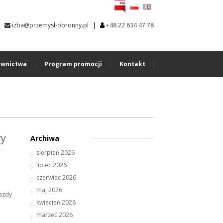
|
izba@przemysl-obronny.pl
+48 22 634 47 78
wnictwa
Program promocji
Kontakt
wy
Archiwa
sierpień 2026
lipiec 2026
czerwiec 2026
maj 2026
azdy
kwiecień 2026
marzec 2026