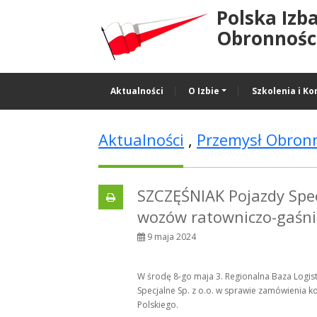
Polska Izb
Obronności
Aktualności
O Izbie
Szkolenia i Ko
Aktualności
,
Przemysł Obron
SZCZĘŚNIAK Pojazdy Spec
wozów ratowniczo-gaśni
9 maja 2024
W środę 8-go maja 3. Regionalna Baza Logi
Specjalne Sp. z o.o. w sprawie zamówienia ko
Polskiego.