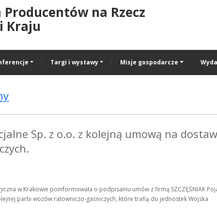
a Producentów na Rzecz
 Kraju
nferencje
Targi i wystawy
Misje gospodarcze
Wyda
ny
jalne Sp. z o.o. z kolejną umową na dosta
czych.
styczna w Krakowie poinformowała o podpisaniu umów z firmą SZCZĘŚNIAK Poj
lejnej partii wozów ratowniczo-gaśniczych, które trafią do jednostek Wojska