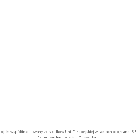
rojekt współfinansowany ze srodków Unii Europejskiej w ramach programu 6.5.
Programu Innowacyjna Gospodarka