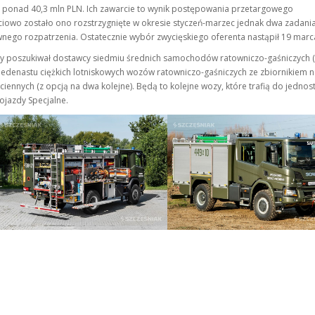
ponad 40,3 mln PLN. Ich zawarcie to wynik postępowania przetargowego
ciowo zostało ono rozstrzygnięte w okresie styczeń-marzec jednak dwa zadani
nego rozpatrzenia. Ostatecznie wybór zwycięskiego oferenta nastąpił 19 marc
 poszukiwał dostawcy siedmiu średnich samochodów ratowniczo-gaśniczych (
jedenastu ciężkich lotniskowych wozów ratowniczo-gaśniczych ze zbiornikiem 
iennych (z opcją na dwa kolejne). Będą to kolejne wozy, które trafią do jednos
ojazdy Specjalne.