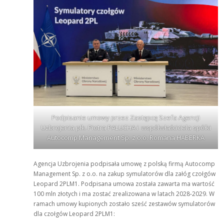
Podpisanie umowy przez Zastępcę Szefa Agencji
Uzbrojenia płk. Piotra PALUCHA i współwłaściciela spółki
Autocomp Management Sp. z o.o. Romana HABERKA
Agencja Uzbrojenia podpisała umowę z polską firmą Autocomp
Management Sp. z o.o. na zakup symulatorów dla załóg czołgów
Leopard 2PLM1. Podpisana umowa została zawarta ma wartość
100 mln złotych i ma zostać zrealizowana w latach 2028-2029. W
ramach umowy kupionych zostało sześć zestawów symulatorów
dla czołgów Leopard 2PLM1: