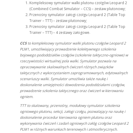
Kompleksowy symulator walki plutonu czołgów Leopard 2
(Combined Combat Simulator – CCS) – zestaw plutonowy;
Przenośny symulator załogi czołgu Leopard 2 (Table Top
Trainer – TTT) – zestaw plutonowy;
Przenośny symulator załogi czołgu Leopard 2 (Table Top
Trainer – TTT) – 4 zestawy załogowe.
CCS
to kompleksowy symulator walki plutonu czołgów Leopard 2
PLM1, umożliwiający prowadzenie kolektywnego szkolenia
bojowego pododdziałów czołgów (szkolenie taktyczno-ogniowe) w
rzeczywistości wirtualnej pola walki. Symulator pozwala na
opracowywanie skalowalnych ćwiczeń różnych związków
taktycznych z wykorzystaniem zaprogramowanych, edytowalnych
scenariuszy walki. Symulator umożliwia także naukę i
doskonalenie umiejętności dowodzenia pododdziałami czołgów,
prowadzenie szkolenia taktycznego oraz ćwiczeń w kierowaniu
ogniem.
TTT to skalowany, przenośny, modułowy symulator szkolenia
ogniowego plutonu, sekcji, załogi czołgu, pozwalający na naukę i
doskonalenie procedur kierowania ogniem plutonu oraz
wykonywania ćwiczeń i zadań ogniowych załóg czołgów Leopard 2
PLM1 w różnych warunkach terenowych i atmosferycznych.