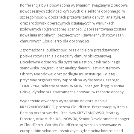
Konferencja była poświęcona wyzwaniom związanym z budową
nowoczesnych zdolności cyfrowych dla sektora obronnego, w
szczególności w obszarach przetwarzania danych, analityki, AI
oraz środowisk operacyjnych działających w warunkach
izolowanych i ograniczonej łączności. Zaprezentowana została
nowa linia mobilnych, bezpiecznych i suwerennych rozwiązań
chmurowych CloudFerro dla obronności.
Zgromadzonej publiczności oraz oficjelom przedstawiono
polskie rozwiązania z dziedziny chmury obliczeniowej.
Docelowym odbiorcą dla systemu Bastion, czyli mobilnego
stanowiska integracji oraz analizy danych, jest Ministerstwo
Obrony Narodowej oraz podległe mu instytucje. To z tej
przyczyny organizatorzy zaprosili na wydarzenie Cezarego
TOMCZYKA, sekretarza stanu w MON, oraz gen. bryg. Marcina
Górkę, dyrektora Departamentu Innowacji w resorcie obrony.
Wydarzenie otworzyło wystąpienie doktora Macieja
KRZYŻANOWSKIEGO, prezesa CloudFerro. Prezentację systemu
Bastion przeprowadzili Stanisław KRZYŻANOWSKI, Strategy
Director, oraz Michał KALINOWSKI, Senior Development Manager
w CloudFerro. Wyroby CloudFerro są szeroko stosowane w
europejskim sektorze kosmicznym, gdzie pełna kontrola nad