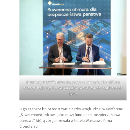
dr Maciej KRZYŻANOWSKI, prezes zarządu Cloudferro
oraz dr hab. inż. Paweł GOŁDA, prorektor ds. naukowych
LAW
9-go czerwca br. przedstawiciele Izby wzięli udział w Konferencji
„Suwerenność cyfrowa jako nowy fundament bezpieczeństwa
państwa”, którą zorganizowała w hotelu Warszawa firma
Cloudferro.