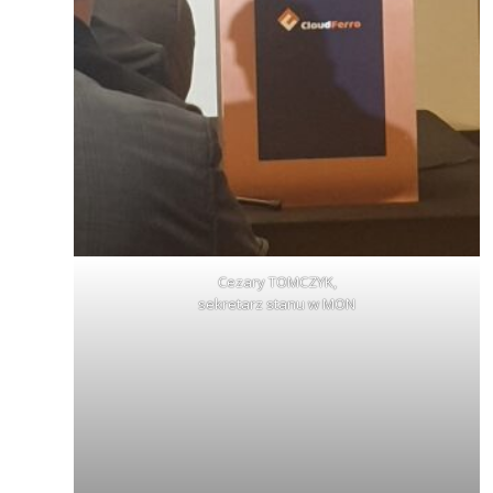
Cezary TOMCZYK,
sekretarz stanu w MON