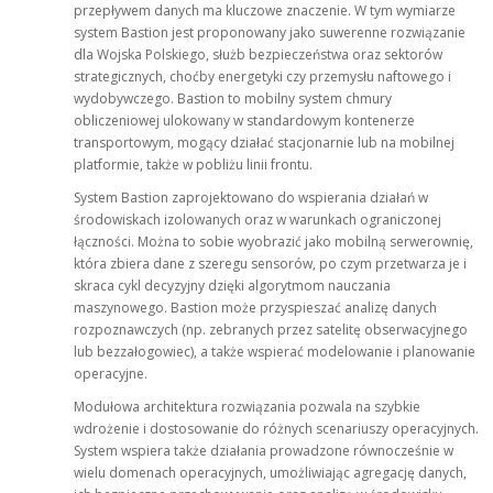
przepływem danych ma kluczowe znaczenie. W tym wymiarze
system Bastion jest proponowany jako suwerenne rozwiązanie
dla Wojska Polskiego, służb bezpieczeństwa oraz sektorów
strategicznych, choćby energetyki czy przemysłu naftowego i
wydobywczego. Bastion to mobilny system chmury
obliczeniowej ulokowany w standardowym kontenerze
transportowym, mogący działać stacjonarnie lub na mobilnej
platformie, także w pobliżu linii frontu.
System Bastion zaprojektowano do wspierania działań w
środowiskach izolowanych oraz w warunkach ograniczonej
łączności. Można to sobie wyobrazić jako mobilną serwerownię,
która zbiera dane z szeregu sensorów, po czym przetwarza je i
skraca cykl decyzyjny dzięki algorytmom nauczania
maszynowego. Bastion może przyspieszać analizę danych
rozpoznawczych (np. zebranych przez satelitę obserwacyjnego
lub bezzałogowiec), a także wspierać modelowanie i planowanie
operacyjne.
Modułowa architektura rozwiązania pozwala na szybkie
wdrożenie i dostosowanie do różnych scenariuszy operacyjnych.
System wspiera także działania prowadzone równocześnie w
wielu domenach operacyjnych, umożliwiając agregację danych,