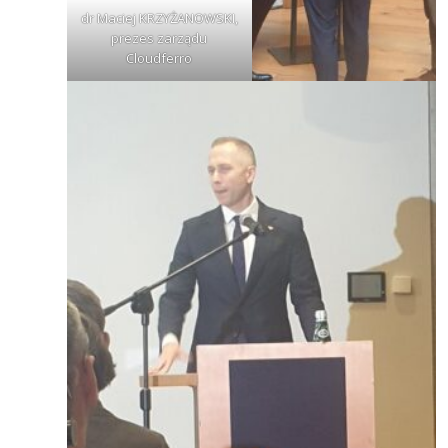
dr Maciej KRZYŻANOWSKI,
prezes zarządu
Cloudferro