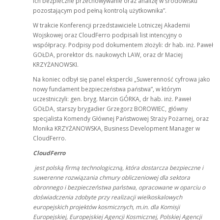
ich bezpieczne przechowywanie oraz analizę w środowisku
pozostającym pod pełną kontrolą użytkownika”.
W trakcie Konferencji przedstawiciele Lotniczej Akademii
Wojskowej oraz CloudFerro podpisali list intencyjny o
współpracy. Podpisy pod dokumentem złożyli: dr hab. inż. Paweł
GOŁDA, prorektor ds. naukowych LAW, oraz dr Maciej
KRZYŻANOWSKI.
Na koniec odbył się panel ekspercki „Suwerenność cyfrowa jako
nowy fundament bezpieczeństwa państwa”, w którym
uczestniczyli: gen. bryg. Marcin GÓRKA, dr hab. inż. Paweł
GOŁDA, starszy brygadier Grzegorz BOROWIEC, główny
specjalista Komendy Głównej Państwowej Straży Pożarnej, oraz
Monika KRZYŻANOWSKA, Business Development Manager w
CloudFerro.
CloudFerro
jest polską firmą technologiczną, która dostarcza bezpieczne i
suwerenne rozwiązania chmury obliczeniowej dla sektora
obronnego i bezpieczeństwa państwa, opracowane w oparciu o
doświadczenia zdobyte przy realizacji wielkoskalowych
europejskich projektów kosmicznych, m.in. dla Komisji
Europejskiej, Europejskiej Agencji Kosmicznej, Polskiej Agencji