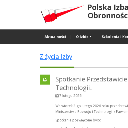
Polska Izb
Obronności
Aktualności
O Izbie
Szkolenia i Ko
Z życia Izby
Spotkanie Przedstawicie
Technologii.
7 lutego 2026
We wtorek 3-go lutego 2026 roku przedstawic
Ministerstwie Rozwoju i Technologii z Pawł
Spotkanie poświęcone było: