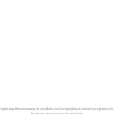
rojekt współfinansowany ze srodków Unii Europejskiej w ramach programu 6.5.
Programu Innowacyjna Gospodarka