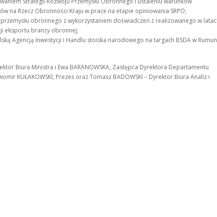
waniem Strategii Rozwoju Przemysłu Obronnego i ustaleniu warunków
tów na Rzecz Obronności Kraju w prace na etapie opiniowania SRPO;
 przemysłu obronnego z wykorzystaniem doświadczeń z realizowanego w latac
i eksportu branży obronnej;
olską Agencją Inwestycji i Handlu stoiska narodowego na targach BSDA w Rumuni
yrektor Biura Ministra i Ewa BARANOWSKA, Zastępca Dyrektora Departamentu
awomir KUŁAKOWSKI, Prezes oraz Tomasz BADOWSKI – Dyrektor Biura Analiz i