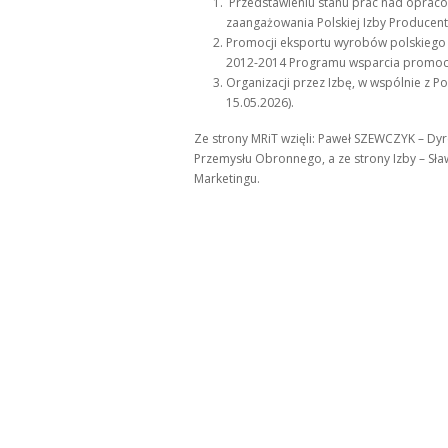
Przedstawieniu stanu prac nad opraco
zaangażowania Polskiej Izby Producen
Promocji eksportu wyrobów polskiego
2012-2014 Programu wsparcia promocj
Organizacji przez Izbę, w wspólnie z P
15.05.2026).
Ze strony MRiT wzięli: Paweł SZEWCZYK – D
Przemysłu Obronnego, a ze strony Izby – Sł
Marketingu.