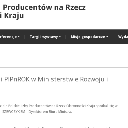
a Producentów na Rzecz
 Kraju
nferencje
Targi i wystawy
Misje gospodarcze
Wyda
li PIPnROK w Ministerstwie Rozwoju i
iele Polskiej Izby Producentów na Rzecz Obronności Kraju spotkali się w
em SZEWCZYKIEM – Dyrektorem Biura Ministra.