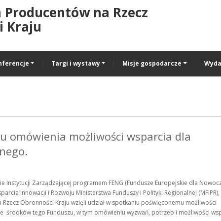
a Producentów na Rzecz
 Kraju
nferencje
Targi i wystawy
Misje gospodarcze
Wyda
lu omówienia możliwości wsparcia dla
nnego.
nie Instytucji Zarządzającej programem FENG (Fundusze Europejskie dla Nowoc
ia Innowacji i Rozwoju Ministerstwa Funduszy i Polityki Regionalnej (MFiPR),
na Rzecz Obronności Kraju wzięli udział w spotkaniu poświęconemu możliwości
ze środków tego Funduszu, w tym omówieniu wyzwań, potrzeb i możliwości ws