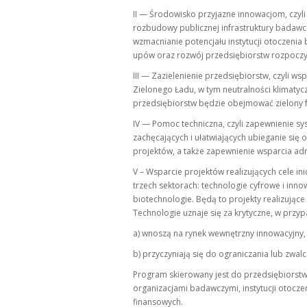
II — Środowisko przyjazne innowacjom, czyli
rozbudowy publicznej infrastruktury badawczej
wzmacnianie potencjału instytucji otoczenia b
upów oraz rozwój przedsiębiorstw rozpoczy
III — Zazielenienie przedsiębiorstw, czyli w
Zielonego Ładu, w tym neutralności klimatyc
przedsiębiorstw będzie obejmować zielony fu
IV — Pomoc techniczna, czyli zapewnienie s
zachęcających i ułatwiających ubieganie się 
projektów, a także zapewnienie wsparcia adm
V – Wsparcie projektów realizujących cele in
trzech sektorach: technologie cyfrowe i inn
biotechnologie. Będą to projekty realizujące 
Technologie uznaje się za krytyczne, w przy
a) wnoszą na rynek wewnętrzny innowacyjny
b) przyczyniają się do ograniczania lub zwalc
Program skierowany jest do przedsiębiorstw
organizacjami badawczymi, instytucji otoczen
finansowych.