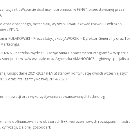
ezentacja nt. „Wsparcie dual use i obronności w FENG”, przedstawionej przez
NG.
 sektora obronnego, potencjału, wyzwań i uwarunkowań rozwoju i wdrożeń
dków z FENG.
ławomir KUŁAKOWSKI – Prezes Izby, Jakub JAWORSKI – Dyrektor Generalny oraz T
 Marketingu.
a ZAŁUŻNA – naczelnik wydziału Zarządzania Departamentu Programów Wsparcia
y specjalista w w/w wydziale oraz Agnieszka AMANOWICZ – główny specjalista
nej Gospodarki 2021-2027 (FENG) stanowi kontynuację dwóch wcześniejszych
13 oraz Inteligentny Rozwój 2014-2020.
ań i innowacji oraz wykorzystywania zaawansowanych technologii,
ewnienie dofinansowania w obszarach B+R, wdrożeń nowych rozwiązań, infrastr
 cyfryzacji, zielonej gospodarki.