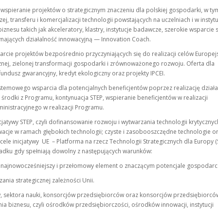
 wspieranie projektów o strategicznym znaczeniu dla polskiej gospodarki, w tym
, transferu i komercjalizacji technologii powstających na uczelniach i w instytu
iznesu takich jak akceleratory, klastry, instytucje badawcze, szerokie wsparcie s
nających działalność innowacyjną — Innovation Coach.
sparcie projektów bezpośrednio przyczyniających się do realizacji celów Europej
znej, zielonej transformacji gospodarki i zrównoważonego rozwoju. Oferta dla
ndusz gwarancyjny, kredyt ekologiczny oraz projekty IPCEI.
ystemowego wsparcia dla potencjalnych beneficjentów poprzez realizację dział
o środki z Programu, kontynuacja STEP, wspieranie beneficjentów w realizacji
inistracyjnego w realizacji Programu.
icjatywy STEP, czyli dofinansowanie rozwoju i wytwarzania technologii krytyczny
owacje w ramach głębokich technologii; czyste i zasobooszczędne technologie o
cele inicjatywy UE – Platforma na rzecz Technologii Strategicznych dla Europy (
padku gdy spełniają dowolny z następujących warunków:
, najnowocześniejszy i przełomowy element o znaczącym potencjale gospodar
zania strategicznej zależności Unii.
, sektora nauki, konsorcjów przedsiębiorców oraz konsorcjów przedsiębiorcó
ia biznesu, czyli ośrodków przedsiębiorczości, ośrodków innowacji, instytucji