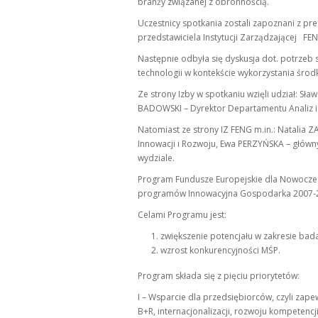
branży związanej z obronnością.
Uczestnicy spotkania zostali zapoznani z pr
przedstawiciela Instytucji Zarządzającej FE
Następnie odbyła się dyskusja dot. potrzeb
technologii w kontekście wykorzystania śro
Ze strony Izby w spotkaniu wzięli udział: S
BADOWSKI – Dyrektor Departamentu Analiz i
Natomiast ze strony IZ FENG m.in.: Natali
Innowacji i Rozwoju, Ewa PERZYŃSKA – główn
wydziale.
Program Fundusze Europejskie dla Nowoczes
programów Innowacyjna Gospodarka 2007-20
Celami Programu jest:
zwiększenie potencjału w zakresie bad
wzrost konkurencyjności MŚP.
Program składa się z pięciu priorytetów:
I – Wsparcie dla przedsiębiorców, czyli zap
B+R, internacjonalizacji, rozwoju kompetencji,