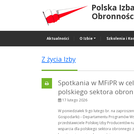
Polska Izb
Obronności
Aktualności
O Izbie
Szkolenia i Ko
Z życia Izby
Spotkania w MFiPR w ce
polskiego sektora obro
17 lutego 2026
W poniedziałek 9-go lutego br. na zaprosze
Gospodarki) – Departamentu Programów Wsparc
przedstawiciele Polskiej Izby Producentów 
wsparcia dla polskiego sektora obronnego 