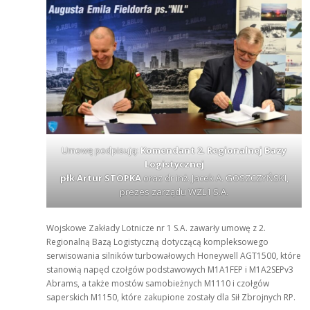
Umowę podpisują:
Komendant 2. Regionalnej Bazy
Logistycznej
płk Artur STOPKA
oraz dr inż. Jacek A. GOSZCZYŃSKI,
prezes zarządu WZL1 S.A.
Wojskowe Zakłady Lotnicze nr 1 S.A. zawarły umowę z 2.
Regionalną Bazą Logistyczną dotyczącą kompleksowego
serwisowania silników turbowałowych Honeywell AGT1500, które
stanowią napęd czołgów podstawowych M1A1FEP i M1A2SEPv3
Abrams, a także mostów samobieżnych M1110 i czołgów
saperskich M1150, które zakupione zostały dla Sił Zbrojnych RP.