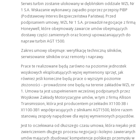
Serwis turbin zostanie ulokowany w dęblińskim oddziale WZL Nr
1 S.A. Wskazanie wykonawcy zapadło poprzez przepisy PIBP
(Podstawowy Interes Bezpieczeństwa Państwa). Przed
podpisaniem umowy, WZL Nr 1 S.A. prowadził negocjacje z firmą
Honeywell, które obejmowały zawarcie umów obejmujących
dostawy części zamiennych oraz licencji upoważaniających do
napraw turbin AGT 1500.
Zakres umowy obejmuje: weryfikację techniczną silników,
serwisowanie silników oraz remonty i naprawy.
Prace te realizowane będą zarówno na poziomie jednostek
wojskowych eksploatujących wyżej wymieniony sprzęt, jak
również jeśli konieczne będą prace o wyższym poziomie
złożoności – prowadzone one będą na terenie zakładów WZL nr
1. Umowa ta jest uzupełnieniem wcześniej podpisanych przez
Wojskowe Zakłady Motoryzacyjne umów, w tym z firmą Allison
Transmission, która jest producentem przekładni X1100-3B i
X1100-3B1 współpracujących z silnikami AGT1500, które razem
stanowią zespoły napędowe dla wyżej wymienionych pojazdów.
Jest to oczekiwana od dłuższego czasu umowa, która niejako jest
zwieńczeniem długiego procesu negocjacji i kolejno zawieranych
umów mających zbudować kompetencje polskiego przemysłu w