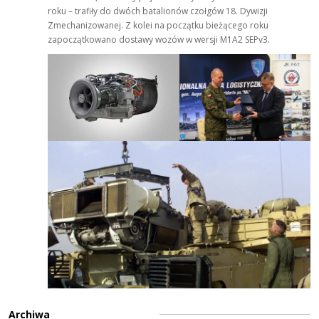
roku – trafiły do dwóch batalionów czołgów 18. Dywizji
Zmechanizowanej. Z kolei na początku bieżącego roku
zapoczątkowano dostawy wozów w wersji M1A2 SEPv3.
Archiwa