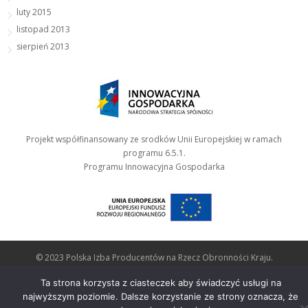
luty 2015
listopad 2013
sierpień 2013
Projekt współfinansowany ze srodków Unii Europejskiej w ramach
programu 6.5.1.
Programu Innowacyjna Gospodarka
© 2023 Polska Izba Producentów na Rzecz Obronności Kraju.
Polityka plików cookies
Ta strona korzysta z ciasteczek aby świadczyć usługi na
najwyższym poziomie. Dalsze korzystanie ze strony oznacza, że