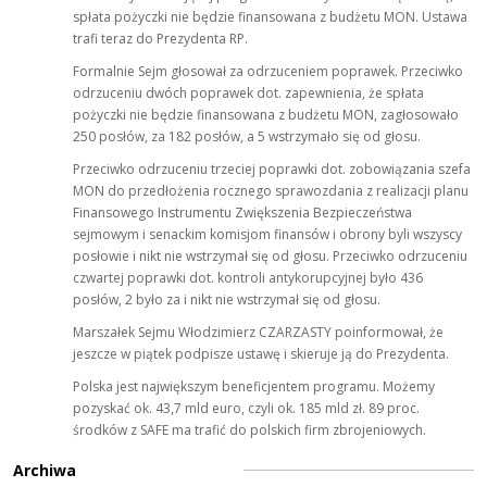
spłata pożyczki nie będzie finansowana z budżetu MON. Ustawa
trafi teraz do Prezydenta RP.
Formalnie Sejm głosował za odrzuceniem poprawek. Przeciwko
odrzuceniu dwóch poprawek dot. zapewnienia, że spłata
pożyczki nie będzie finansowana z budżetu MON, zagłosowało
250 posłów, za 182 posłów, a 5 wstrzymało się od głosu.
Przeciwko odrzuceniu trzeciej poprawki dot. zobowiązania szefa
MON do przedłożenia rocznego sprawozdania z realizacji planu
Finansowego Instrumentu Zwiększenia Bezpieczeństwa
sejmowym i senackim komisjom finansów i obrony byli wszyscy
posłowie i nikt nie wstrzymał się od głosu. Przeciwko odrzuceniu
czwartej poprawki dot. kontroli antykorupcyjnej było 436
posłów, 2 było za i nikt nie wstrzymał się od głosu.
Marszałek Sejmu Włodzimierz CZARZASTY poinformował, że
jeszcze w piątek podpisze ustawę i skieruje ją do Prezydenta.
Polska jest największym beneficjentem programu. Możemy
pozyskać ok. 43,7 mld euro, czyli ok. 185 mld zł. 89 proc.
środków z SAFE ma trafić do polskich firm zbrojeniowych.
Archiwa