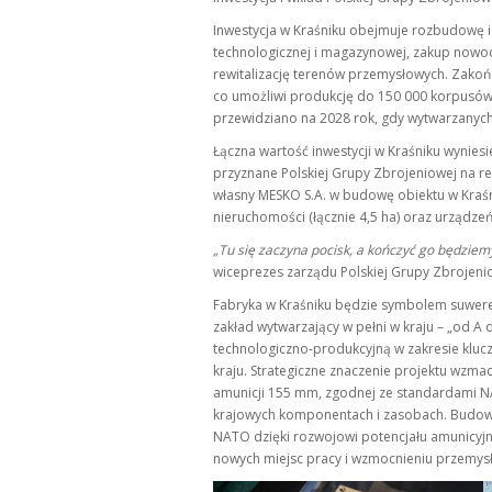
Inwestycja w Kraśniku obejmuje rozbudowę i 
technologicznej i magazynowej, zakup nowocz
rewitalizację terenów przemysłowych. Zakońc
co umożliwi produkcję do 150 000 korpusów 
przewidziano na 2028 rok, gdy wytwarzanych
Łączna wartość inwestycji w Kraśniku wyniesi
przyznane Polskiej Grupy Zbrojeniowej na rea
własny MESKO S.A. w budowę obiektu w Kraśn
nieruchomości (łącznie 4,5 ha) oraz urządze
„Tu się zaczyna pocisk, a kończyć go będziem
wiceprezes zarządu Polskiej Grupy Zbrojeni
Fabryka w Kraśniku będzie symbolem suweren
zakład wytwarzający w pełni w kraju – „od A
technologiczno-produkcyjną w zakresie klu
kraju. Strategiczne znaczenie projektu wzm
amunicji 155 mm, zgodnej ze standardami 
krajowych komponentach i zasobach. Budowa
NATO dzięki rozwojowi potencjału amunicyjne
nowych miejsc pracy i wzmocnieniu przemysł