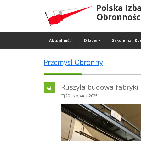
Polska Izb
Obronności
Aktualności
O Izbie
Szkolenia i Ko
Przemysł Obronny
Ruszyła budowa fabryki
20 listopada 2025