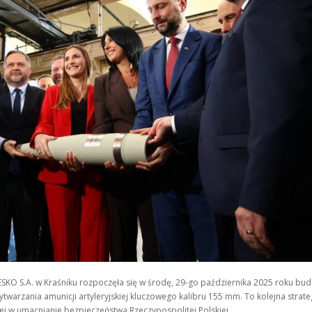
O S.A. w Kraśniku rozpoczęła się w środę, 29-go października 2025 roku bud
twarzania amunicji artyleryjskiej kluczowego kalibru 155 mm. To kolejna strate
wej w umacnianie bezpieczeństwa Rzeczypospolitej Polskiej.