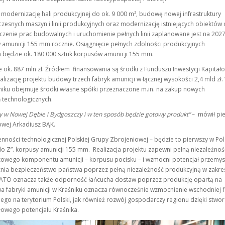
modernizację hali produkcyjnej do ok. 9 000 m², budowę nowej infrastruktury
esnych maszyn i linii produkcyjnych oraz modernizację istniejących obiektów 
zenie prac budowalnych i uruchomienie pełnych linii zaplanowane jest na 2027
amunicji 155 mm rocznie. Osiągnięcie pełnych zdolności produkcyjnych
 będzie ok. 180 000 sztuk korpusów amunicji 155 mm.
e ok. 887 mln zł. Źródłem finansowania są środki z Funduszu Inwestycji Kapitał
lizację projektu budowy trzech fabryk amunicji w łącznej wysokości 2,4 mld zł.
iku obejmuje środki własne spółki przeznaczone m.in. na zakup nowych
ń technologicznych.
y w Nowej Dębie i Bydgoszczy i w ten sposób będzie gotowy produkt”
– mówił pi
owej Arkadiusz BĄK.
ności technologicznej Polskiej Grupy Zbrojeniowej – będzie to pierwszy w Po
 do Z”. korpusy amunicji 155 mm. Realizacja projektu zapewni pełną niezależnoś
czowego komponentu amunicji – korpusu pocisku – i wzmocni potencjał przemy
acnia bezpieczeństwo państwa poprzez pełną niezależność produkcyjną w zakre
NATO oznacza także odporność łańcucha dostaw poprzez produkcję opartą na
 fabryki amunicji w Kraśniku oznacza równocześnie wzmocnienie wschodniej f
go na terytorium Polski, jak również rozwój gospodarczy regionu dzięki stwor
owego potencjału Kraśnika.