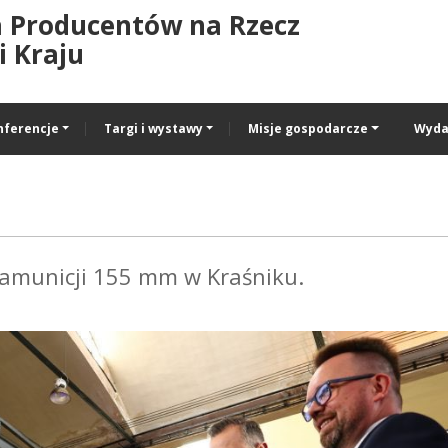
a Producentów na Rzecz
 Kraju
nferencje
Targi i wystawy
Misje gospodarcze
Wyda
 amunicji 155 mm w Kraśniku.