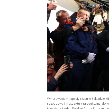
Wmurowaniem kapsuły czasu w Zakładzie MESK
rozbudowa infrastruktury produkcyjnej do wy
inwestycja i wkład Polskiej Grupy Zbrojenio