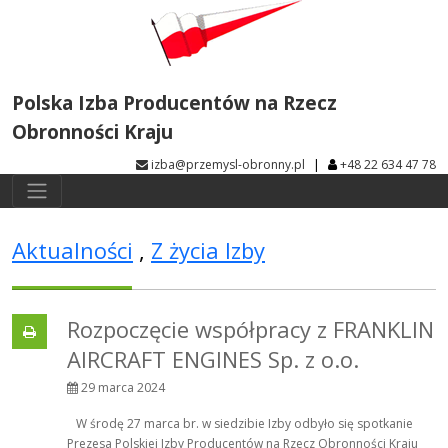
Polska Izba Producentów na Rzecz
Obronności Kraju
|
izba@przemysl-obronny.pl
+48 22 634 47 78
Aktualności
,
Z życia Izby
Rozpoczęcie współpracy z FRANKLIN
AIRCRAFT ENGINES Sp. z o.o.
29 marca 2024
W środę 27 marca br. w siedzibie Izby odbyło się spotkanie
Prezesa Polskiej Izby Producentów na Rzecz Obronności Kraju