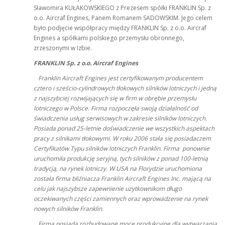
Sławomira KUŁAKOWSKIEGO z Prezesem spółki FRANKLIN Sp. z
o.o. Aircraf Engines, Panem Romanem SADOWSKIM. Jego celem
było podjęcie współpracy między FRANKLIN Sp. z o.o. Aircraf
Engines a spółkami polskiego przemysłu obronnego,
zrzeszonymi w Izbie.
FRANKLIN Sp. z o.o. Aircraf Engines
Franklin Aircraft Engines jest certyfikowanym producentem
cztero i sześcio-cylindrowych tłokowych silników lotniczych i jedną
z najszybciej rozwijających się w firm w obrębie przemysłu
lotniczego w Polsce. Firma rozpoczęła swoją działalność od
świadczenia usług serwisowych w zakresie silników lotniczych.
Posiada ponad 25-letnie doświadczenie we wszystkich aspektach
pracy z silnikami tłokowymi. W roku 2006 stała się posiadaczem
Certyfikatów Typu silników lotniczych Franklin. Firma ponownie
uruchomiła produkcję seryjną, tych silników z ponad 100-letnią
tradycją, na rynek lotniczy. W USA na Florydzie uruchomiona
została firma bliźniacza Franklin Aircraft Engines Inc. mającą na
celu jak najszybsze zapewnienie użytkownikom długo
oczekiwanych części zamiennych oraz wprowadzenie na rynek
nowych silników Franklin.
Firma posiada rozbudowane moce produkcyjne dla wytwarzania