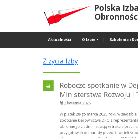
Polska Izb
Obronności
Aktualności
O Izbie
Szkolenia i Ko
Z życia Izby
Robocze spotkanie w D
Ministerstwa Rozwoju i 
2 kwietnia 2025
W piątek 28-go marca 2025 roku w siedzibi
spotkanie kierownictwa DPO z reprezentan
obronnego z administracją w trakcie prac 
przygotowań do narady przedstawicieli środo