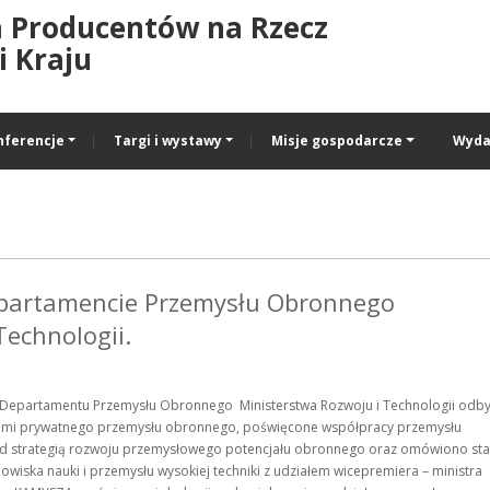
a Producentów na Rzecz
 Kraju
nferencje
Targi i wystawy
Misje gospodarcze
Wyda
epartamencie Przemysłu Obronnego
Technologii.
e Departamentu Przemysłu Obronnego Ministerstwa Rozwoju i Technologii odby
tami prywatnego przemysłu obronnego, poświęcone współpracy przemysłu
nad strategią rozwoju przemysłowego potencjału obronnego oraz omówiono st
wiska nauki i przemysłu wysokiej techniki z udziałem wicepremiera – ministra