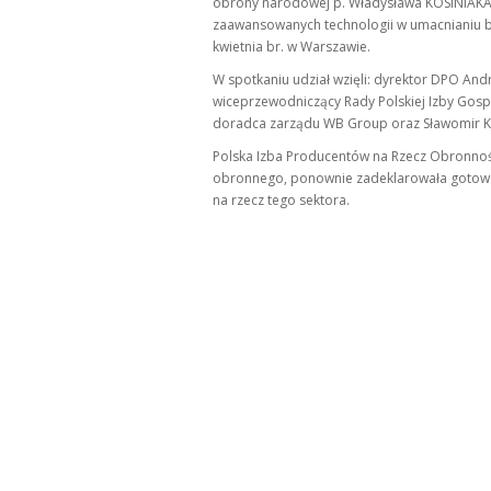
obrony narodowej p. Władysława KOSINIAKA 
zaawansowanych technologii w umacnianiu be
kwietnia br. w Warszawie.
W spotkaniu udział wzięli: dyrektor DPO A
wiceprzewodniczący Rady Polskiej Izby Gos
doradca zarządu WB Group oraz Sławomir KU
Polska Izba Producentów na Rzecz Obronnoś
obronnego, ponownie zadeklarowała gotowo
na rzecz tego sektora.