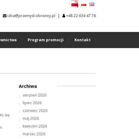
|
izba@przemysl-obronny.pl
+48 22 634 47 78
wnictwa
Program promocji
Kontakt
Archiwa
sierpień 2026
lipiec 2026
czerwiec 2026
ło się
maj 2026
kwiecień 2026
an
marzec 2026