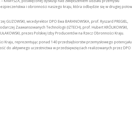
– KAMYSZA, poświęconej dyskusji nad zwiększeniem udziału przemysłu
zpieczeństwa i obronności naszego kraju, która odbędzie się w drugiej połow
ndrzej GUZOWSKI, wicedyrektor DPO Ewa BARANOWSKA, prof. Ryszard PREGIEL,
podarczej Zaawansowanych Technologii (IZTECH), prof. Hubert KRÓLIKOWSKI,
ŁAKOWSKI, prezes Polskiej Izby Producentów na Rzecz Obronności Kraju.
ci Kraju, reprezentując ponad 140 przedsiębiorstw przemysłowego potencjału
ść do aktywnego uczestnictwa w przedsięwzięciach realizowanych przez DPO