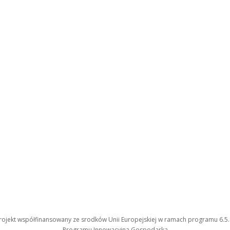
rojekt współfinansowany ze srodków Unii Europejskiej w ramach programu 6.5.
Programu Innowacyjna Gospodarka