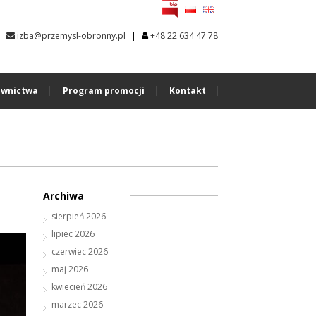
|
izba@przemysl-obronny.pl
+48 22 634 47 78
wnictwa
Program promocji
Kontakt
Archiwa
sierpień 2026
lipiec 2026
czerwiec 2026
maj 2026
kwiecień 2026
marzec 2026