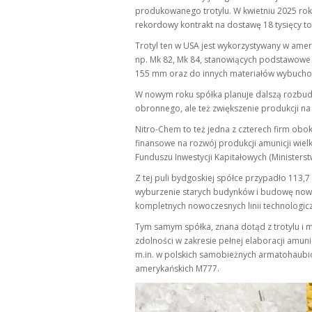
produkowanego trotylu. W kwietniu 2025 rok
rekordowy kontrakt na dostawę 18 tysięcy to
Trotyl ten w USA jest wykorzystywany w amer
np. Mk 82, Mk 84, stanowiących podstawowe 
155 mm oraz do innych materiałów wybucho
W nowym roku spółka planuje dalszą rozbudo
obronnego, ale też zwiększenie produkcji na 
Nitro-Chem to też jedna z czterech firm obo
finansowe na rozwój produkcji amunicji wielk
Funduszu Inwestycji Kapitałowych (Minister
Z tej puli bydgoskiej spółce przypadło 113,7 
wyburzenie starych budynków i budowę nowych
kompletnych nowoczesnych linii technologiczn
Tym samym spółka, znana dotąd z trotylu i 
zdolności w zakresie pełnej elaboracji amun
m.in. w polskich samobieżnych armatohaubic
amerykańskich M777.