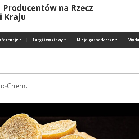
a Producentów na Rzecz
 Kraju
nferencje
Targi i wystawy
Misje gospodarcze
Wyda
ro-Chem.