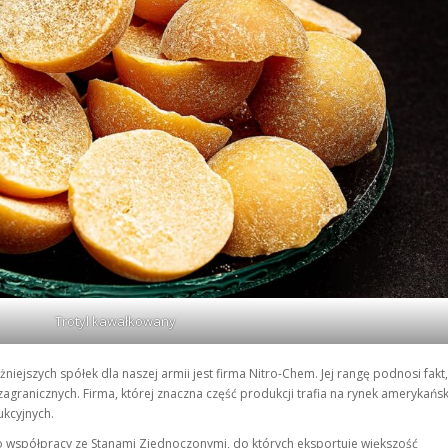
Trotyl kawałkowany
niejszych spółek dla naszej armii jest firma Nitro-Chem. Jej rangę podnosi fakt,
granicznych. Firma, której znaczna część produkcji trafia na rynek amerykańsk
ukcyjnych.
 o współpracy ze Stanami Zjednoczonymi, do których eksportuje większość