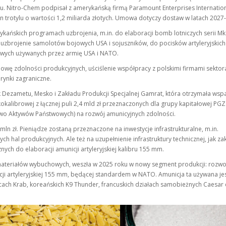
u. Nitro-Chem podpisał z amerykańską firmą Paramount Enterprises Internation
n trotylu o wartości 1,2 miliarda złotych. Umowa dotyczy dostaw w latach 2027
ykańskich programach uzbrojenia, m.in. do elaboracji bomb lotniczych serii Mk
uzbrojenie samolotów bojowych USA i sojuszników, do pocisków artyleryjskich 
wych używanych przez armię USA i NATO.
wę zdolności produkcyjnych, uściślenie współpracy z polskimi firmami sektor
rynki zagraniczne.
k Dezametu, Mesko i Zakładu Produkcji Specjalnej Gamrat, która otrzymała wsp
okalibrowej z łącznej puli 2,4 mld zł przeznaczonych dla grupy kapitałowej PGZ
stwo Aktywów Państwowych) na rozwój amunicyjnych zdolności.
mln zł. Pieniądze zostaną przeznaczone na inwestycje infrastrukturalne, m.in.
 hal produkcyjnych. Ale też na uzupełnienie infrastruktury technicznej, jak za
ych do elaboracji amunicji artyleryjskiej kalibru 155 mm.
materiałów wybuchowych, weszła w 2025 roku w nowy segment produkcji: rozwo
icji artyleryjskiej 155 mm, będącej standardem w NATO. Amunicja ta używana je
ach Krab, koreańskich K9 Thunder, francuskich działach samobieżnych Caesar 