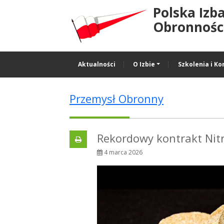
Polska Izb
Obronności
Aktualności
O Izbie
Szkolenia i Ko
Przemysł Obronny
Rekordowy kontrakt Nit
4 marca 2026