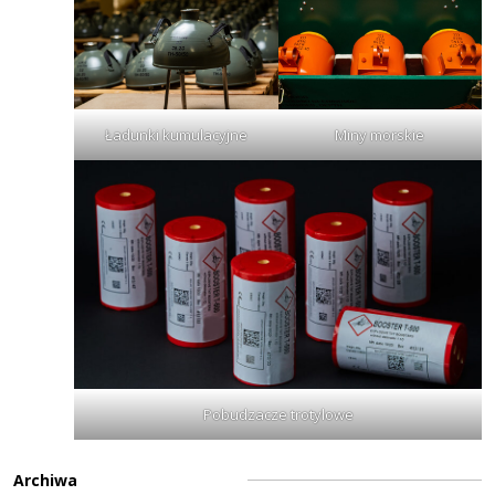
Ładunki kumulacyjne
Miny morskie
Pobudzacze trotylowe
Archiwa