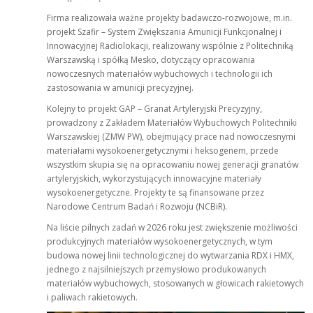
Firma realizowała ważne projekty badawczo-rozwojowe, m.in.
projekt Szafir – System Zwiększania Amunicji Funkcjonalnej i
Innowacyjnej Radiolokacji, realizowany wspólnie z Politechniką
Warszawską i spółką Mesko, dotyczący opracowania
nowoczesnych materiałów wybuchowych i technologii ich
zastosowania w amunicji precyzyjnej.
Kolejny to projekt GAP – Granat Artyleryjski Precyzyjny,
prowadzony z Zakładem Materiałów Wybuchowych Politechniki
Warszawskiej (ZMW PW), obejmujący prace nad nowoczesnymi
materiałami wysokoenergetycznymi i heksogenem, przede
wszystkim skupia się na opracowaniu nowej generacji granatów
artyleryjskich, wykorzystujących innowacyjne materiały
wysokoenergetyczne. Projekty te są finansowane przez
Narodowe Centrum Badań i Rozwoju (NCBiR).
Na liście pilnych zadań w 2026 roku jest zwiększenie możliwości
produkcyjnych materiałów wysokoenergetycznych, w tym
budowa nowej linii technologicznej do wytwarzania RDX i HMX,
jednego z najsilniejszych przemysłowo produkowanych
materiałów wybuchowych, stosowanych w głowicach rakietowych
i paliwach rakietowych.