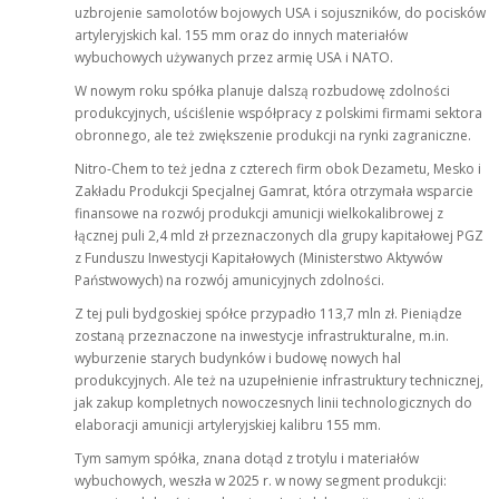
uzbrojenie samolotów bojowych USA i sojuszników, do pocisków
artyleryjskich kal. 155 mm oraz do innych materiałów
wybuchowych używanych przez armię USA i NATO.
W nowym roku spółka planuje dalszą rozbudowę zdolności
produkcyjnych, uściślenie współpracy z polskimi firmami sektora
obronnego, ale też zwiększenie produkcji na rynki zagraniczne.
Nitro-Chem to też jedna z czterech firm obok Dezametu, Mesko i
Zakładu Produkcji Specjalnej Gamrat, która otrzymała wsparcie
finansowe na rozwój produkcji amunicji wielkokalibrowej z
łącznej puli 2,4 mld zł przeznaczonych dla grupy kapitałowej PGZ
z Funduszu Inwestycji Kapitałowych (Ministerstwo Aktywów
Państwowych) na rozwój amunicyjnych zdolności.
Z tej puli bydgoskiej spółce przypadło 113,7 mln zł. Pieniądze
zostaną przeznaczone na inwestycje infrastrukturalne, m.in.
wyburzenie starych budynków i budowę nowych hal
produkcyjnych. Ale też na uzupełnienie infrastruktury technicznej,
jak zakup kompletnych nowoczesnych linii technologicznych do
elaboracji amunicji artyleryjskiej kalibru 155 mm.
Tym samym spółka, znana dotąd z trotylu i materiałów
wybuchowych, weszła w 2025 r. w nowy segment produkcji: