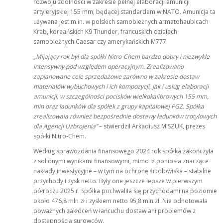
rozwoju zdolności w zakresie pełnej elaboracji amunicji
artyleryjskiej 155 mm, będącej standardem w NATO. Amunicja ta
używana jest m.in. w polskich samobieżnych armatohaubicach
Krab, koreańskich K9 Thunder, francuskich działach
samobieżnych Caesar czy amerykańskich M777.
„Mijający rok był dla spółki Nitro-Chem bardzo dobry i niezwykle
intensywny pod względem operacyjnym. Zrealizowano
zaplanowane cele sprzedażowe zarówno w zakresie dostaw
materiałów wybuchowych i ich kompozycji, jak i usług elaboracji
amunicji, w szczególności pocisków wielkokalibrowych 155 mm,
min oraz ładunków dla spółek z grupy kapitałowej PGZ. Spółka
zrealizowała również bezpośrednie dostawy ładunków trotylowych
dla Agencji Uzbrojenia”
– stwierdził Arkadiusz MISZUK, prezes
spółki Nitro-Chem.
Według sprawozdania finansowego 2024 rok spółka zakończyła
z solidnymi wynikami finansowymi, mimo iż poniosła znaczące
nakłady inwestycyjne – w tym na ochronę środowiska – stabilne
przychody i zysk netto. Były one jeszcze lepsze w pierwszym
półroczu 2025 r. Spółka pochwaliła się przychodami na poziomie
około 476,8 mln zł i zyskiem netto 95,8 mln zł. Nie odnotowała
poważnych zakłóceń w łańcuchu dostaw ani problemów z
dostępnością surowców.