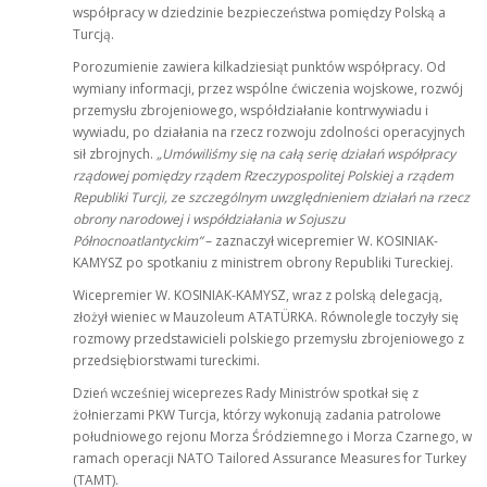
współpracy w dziedzinie bezpieczeństwa pomiędzy Polską a
Turcją.
Porozumienie zawiera kilkadziesiąt punktów współpracy. Od
wymiany informacji, przez wspólne ćwiczenia wojskowe, rozwój
przemysłu zbrojeniowego, współdziałanie kontrwywiadu i
wywiadu, po działania na rzecz rozwoju zdolności operacyjnych
sił zbrojnych.
„Umówiliśmy się na całą serię działań współpracy
rządowej pomiędzy rządem Rzeczypospolitej Polskiej a rządem
Republiki Turcji, ze szczególnym uwzględnieniem działań na rzecz
obrony narodowej i współdziałania w Sojuszu
Północnoatlantyckim”
– zaznaczył wicepremier W. KOSINIAK-
KAMYSZ po spotkaniu z ministrem obrony Republiki Tureckiej.
Wicepremier W. KOSINIAK-KAMYSZ, wraz z polską delegacją,
złożył wieniec w Mauzoleum ATATÜRKA. Równolegle toczyły się
rozmowy przedstawicieli polskiego przemysłu zbrojeniowego z
przedsiębiorstwami tureckimi.
Dzień wcześniej wiceprezes Rady Ministrów spotkał się z
żołnierzami PKW Turcja, którzy wykonują zadania patrolowe
południowego rejonu Morza Śródziemnego i Morza Czarnego, w
ramach operacji NATO Tailored Assurance Measures for Turkey
(TAMT).