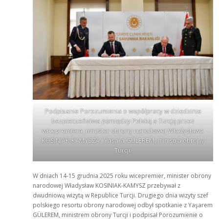
Podpisanie Porozumienia o współpracy w dziedzinie
bezpieczeństwa pomiędzy Polską a Turcją przez
wicepremiera, minister obrony narodowej Władysława
KOSINIAK-KAMYSZA i Yaşara GÜLEREM, ministra obrony
Turcji.
W dniach 14-15 grudnia 2025 roku wicepremier, minister obrony
narodowej Władysław KOSINIAK-KAMYSZ przebywał z
dwudniową wizytą w Republice Turcji. Drugiego dnia wizyty szef
polskiego resortu obrony narodowej odbył spotkanie z Yaşarem
GÜLEREM, ministrem obrony Turcji i podpisał Porozumienie o