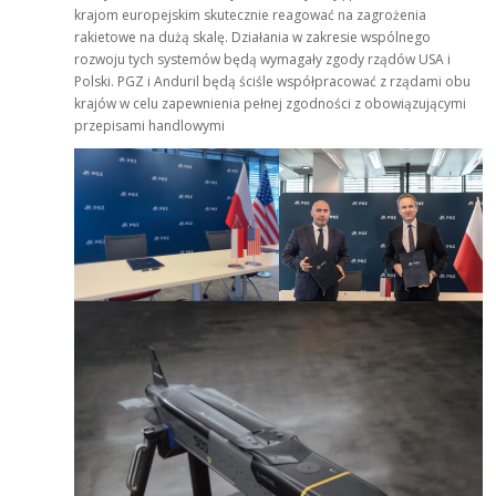
krajom europejskim skutecznie reagować na zagrożenia
rakietowe na dużą skalę. Działania w zakresie wspólnego
rozwoju tych systemów będą wymagały zgody rządów USA i
Polski. PGZ i Anduril będą ściśle współpracować z rządami obu
krajów w celu zapewnienia pełnej zgodności z obowiązującymi
przepisami handlowymi