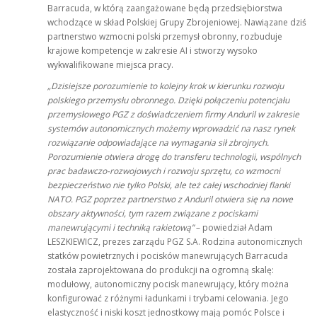
Barracuda, w którą zaangażowane będą przedsiębiorstwa
wchodzące w skład Polskiej Grupy Zbrojeniowej. Nawiązane dziś
partnerstwo wzmocni polski przemysł obronny, rozbuduje
krajowe kompetencje w zakresie AI i stworzy wysoko
wykwalifikowane miejsca pracy.
„Dzisiejsze porozumienie to kolejny krok w kierunku rozwoju
polskiego przemysłu obronnego. Dzięki połączeniu potencjału
przemysłowego PGZ z doświadczeniem firmy Anduril w zakresie
systemów autonomicznych możemy wprowadzić na nasz rynek
rozwiązanie odpowiadające na wymagania sił zbrojnych.
Porozumienie otwiera drogę do transferu technologii, wspólnych
prac badawczo-rozwojowych i rozwoju sprzętu, co wzmocni
bezpieczeństwo nie tylko Polski, ale też całej wschodniej flanki
NATO. PGZ poprzez partnerstwo z Anduril otwiera się na nowe
obszary aktywności, tym razem związane z pociskami
manewrującymi i techniką rakietową”
– powiedział Adam
LESZKIEWICZ, prezes zarządu PGZ S.A. Rodzina autonomicznych
statków powietrznych i pocisków manewrujących Barracuda
została zaprojektowana do produkcji na ogromną skalę:
modułowy, autonomiczny pocisk manewrujący, który można
konfigurować z różnymi ładunkami i trybami celowania. Jego
elastyczność i niski koszt jednostkowy mają pomóc Polsce i