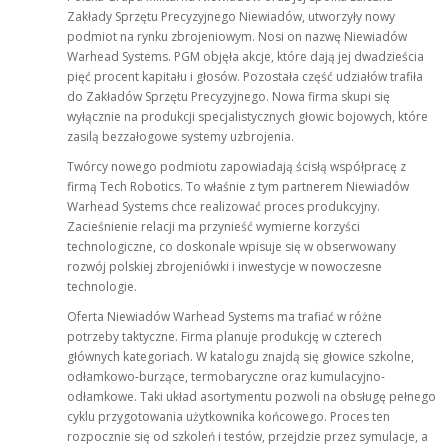
Zakłady Sprzętu Precyzyjnego Niewiadów, utworzyły nowy
podmiot na rynku zbrojeniowym. Nosi on nazwę Niewiadów
Warhead Systems. PGM objęła akcje, które dają jej dwadzieścia
pięć procent kapitału i głosów. Pozostała część udziałów trafiła
do Zakładów Sprzętu Precyzyjnego. Nowa firma skupi się
wyłącznie na produkcji specjalistycznych głowic bojowych, które
zasilą bezzałogowe systemy uzbrojenia.
Twórcy nowego podmiotu zapowiadają ścisłą współpracę z
firmą Tech Robotics. To właśnie z tym partnerem Niewiadów
Warhead Systems chce realizować proces produkcyjny.
Zacieśnienie relacji ma przynieść wymierne korzyści
technologiczne, co doskonale wpisuje się w obserwowany
rozwój polskiej zbrojeniówki i inwestycje w nowoczesne
technologie.
Oferta Niewiadów Warhead Systems ma trafiać w różne
potrzeby taktyczne. Firma planuje produkcję w czterech
głównych kategoriach. W katalogu znajdą się głowice szkolne,
odłamkowo-burzące, termobaryczne oraz kumulacyjno-
odłamkowe. Taki układ asortymentu pozwoli na obsługę pełnego
cyklu przygotowania użytkownika końcowego. Proces ten
rozpocznie się od szkoleń i testów, przejdzie przez symulacje, a