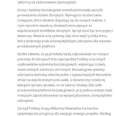
zakończy na zastosowaniu operacyjnym.
Drony i systemy bezzałogowe zrewolucjonizowały sposób
prowadzenia działań zbrojnych. Wymaga to dostarczania
rozwiązań, które idealnie dopasują się do nowych realiów, o
czym wyraźnie świadczą doświadczenia płynące ze
współczesnych konfliktów zbrojnych. Sprzęt musi być precyzyjny i
skuteczny. Właśnie w tę rynkową lukę chce wejść polska firma,
która dostrzega braki w kompatybilnym uzbrojeniu dla masowo
produkowanych platform.
Spółka zakłada, że jej produkty będą odpowiadały na rosnące
potrzeby Sił Zbrojnych Rzeczypospolitej Polskiej oraz innych
użytkowników systemów bezzałogowych, wspierając rozwój
nowoczesnych zdolności obronnych. Bezzałogowe systemy
uzbrojenia stanowią obecnie jeden z najważniejszych kierunków
zmian na współczesnym polu walki, a dynamiczny rozwój tej
kategorii sprzętu sprawia, że na świecie działają dziś setki
producentów platform bezzałogowych, przy jednoczesnym stale
rosnącym zapotrzebowaniu na wyspecjalizowane, kompatybilne
uzbrojenie.
Zarząd Polskiej Grupy Militarnej Niewiadów ma bardzo
optymistyczne prognozy dla swojego nowego projektu. Według