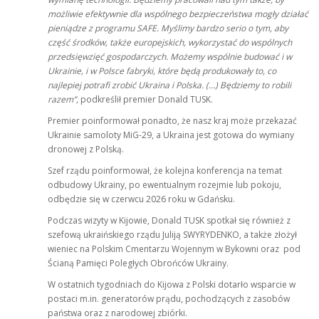
możliwie efektywnie dla wspólnego bezpieczeństwa mogły działać
pieniądze z programu SAFE.
Myślimy bardzo serio o tym, aby
część środków, także europejskich, wykorzystać do wspólnych
przedsięwzięć gospodarczych. Możemy wspólnie budować i w
Ukrainie, i w Polsce fabryki, które będą produkowały to, co
najlepiej potrafi zrobić Ukraina i Polska. (…) Będziemy to robili
razem”,
podkreślił premier Donald TUSK.
Premier poinformował ponadto, że nasz kraj może przekazać
Ukrainie samoloty MiG-29, a Ukraina jest gotowa do wymiany
dronowej z Polską.
Szef rządu poinformował, że kolejna konferencja na temat
odbudowy Ukrainy, po ewentualnym rozejmie lub pokoju,
odbędzie się w czerwcu 2026 roku w Gdańsku.
Podczas wizyty w Kijowie, Donald TUSK spotkał się również z
szefową ukraińskiego rządu Juliją SWYRYDENKO, a także złożył
wieniec na Polskim Cmentarzu Wojennym w Bykowni oraz pod
Ścianą Pamięci Poległych Obrońców Ukrainy.
W ostatnich tygodniach do Kijowa z Polski dotarło wsparcie w
postaci m.in. generatorów prądu, pochodzących z zasobów
państwa oraz z narodowej zbiórki.