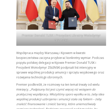
Premier Donald TUSK i Prezydent Ukrainy Wołodymyr
ZEŁENSKI
Współpraca między Warszawą i Kijowem w kwestii
bezpieczeństwa zaczyna przybierać konkretny wymiar. Podczas
popytu polskiej delegacji w Kijowie Premier Donald TUSK i
Prezydent Wołodymyr ZEŁENSKI podpisali list intencyjny w
sprawie wspólnej produkcji amunicji i sprzętu wojskowego oraz
rozwijania technologii obronnych.
Premier podkreślił, że rozmowy na ten temat trwały od wielu
miesięcy.
„Podpisany list jest czymś więcej niż wstępem do
praktycznej współpracy. Włożyliśmy sporo wysiłku w to, żeby idea
wspólnej produkcji uzbrojenia i amunicji stała się faktem – żeby
znaleźć finansowanie i znieść bariery, które uniemożliwiały
wymianę technologii.
Będziemy pracowali nad tym także, by