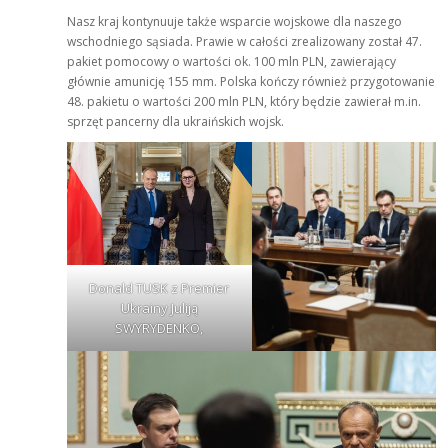
Nasz kraj kontynuuje także wsparcie wojskowe dla naszego
wschodniego sąsiada. Prawie w całości zrealizowany został 47.
pakiet pomocowy o wartości ok. 100 mln PLN, zawierający
głównie amunicję 155 mm. Polska kończy również przygotowanie
48. pakietu o wartości 200 mln PLN, który będzie zawierał m.in.
sprzęt pancerny dla ukraińskich wojsk.
Donald TUSK z Premier
Ukrainy Juliją
SWYRYDENKO,