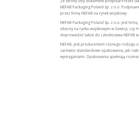
Ze strony Izby dokument podpisał Prezes Sła
NEFAB Packaging Poland Sp. z o.o. Podpi
przez firmę NEFAB na rynek wojskowy.
NEFAB Packaging Poland Sp. z o.o. jest firmą
obecny na rynku wojskowym w Szwecji, czy Ho
doprowadzić także do członkostwa NEFAB w 
NEFAB. jest producentem różnego rodzaju op
zarówno standardowe opakowania, jak i takie
wymaganiami. Opakowania spełniają rozmaite