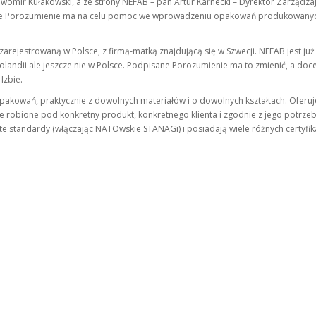
womir Kułakowski, a ze strony NEFAB – pan Artur Karnecki – Dyrektor Zarządza
sane Porozumienie ma na celu pomoc we wprowadzeniu opakowań produkowany
 zarejestrowaną w Polsce, z firmą-matką znajdującą się w Szwecji. NEFAB jest już
landii ale jeszcze nie w Polsce. Podpisane Porozumienie ma to zmienić, a do
Izbie.
akowań, praktycznie z dowolnych materiałów i o dowolnych kształtach. Oferuj
 robione pod konkretny produkt, konkretnego klienta i zgodnie z jego potrzeb
 standardy (włączając NATOwskie STANAGi) i posiadają wiele różnych certyfik