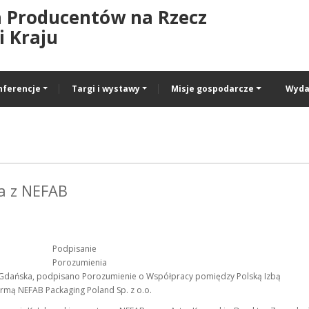
a Producentów na Rzecz
 Kraju
nferencje
Targi i wystawy
Misje gospodarcze
Wyda
a z NEFAB
Podpisanie
Porozumienia
k/Gdańska, podpisano Porozumienie o Współpracy pomiędzy Polską Izbą
irmą NEFAB Packaging Poland Sp. z o.o.