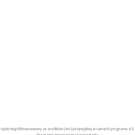
rojekt współfinansowany ze srodków Unii Europejskiej w ramach programu 6.5.
Programu Innowacyjna Gospodarka