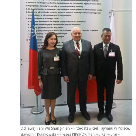
Od lewej Pani Wu Shang-nian – Przedstawiciel Tajwanu w Polsce,
Sławomir Kułakowski – Prezes PIPnROK, Pan Hu Kai-Hung –