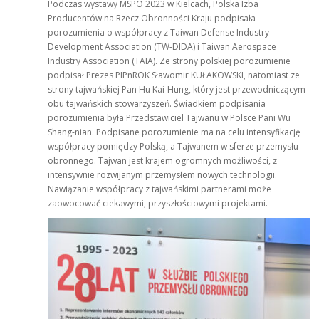
Podczas wystawy MSPO 2023 w Kielcach, Polska Izba
Producentów na Rzecz Obronności Kraju podpisała
porozumienia o współpracy z Taiwan Defense Industry
Development Association (TW-DIDA) i Taiwan Aerospace
Industry Association (TAIA). Ze strony polskiej porozumienie
podpisał Prezes PIPnROK Sławomir KUŁAKOWSKI, natomiast ze
strony tajwańskiej Pan Hu Kai-Hung, który jest przewodniczącym
obu tajwańskich stowarzyszeń. Świadkiem podpisania
porozumienia była Przedstawiciel Tajwanu w Polsce Pani Wu
Shang-nian. Podpisane porozumienie ma na celu intensyfikację
współpracy pomiędzy Polską, a Tajwanem w sferze przemysłu
obronnego. Tajwan jest krajem ogromnych możliwości, z
intensywnie rozwijanym przemysłem nowych technologii.
Nawiązanie współpracy z tajwańskimi partnerami może
zaowocować ciekawymi, przyszłościowymi projektami.