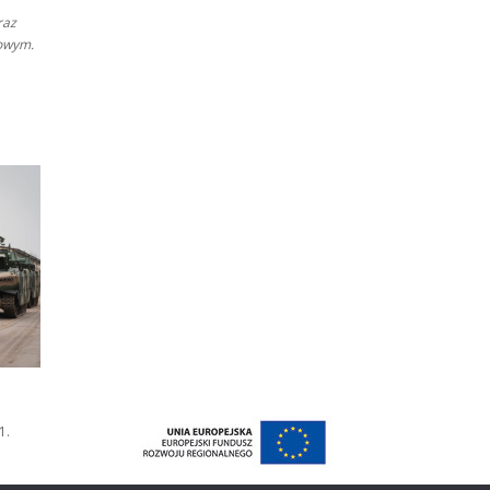
raz
howym.
1.