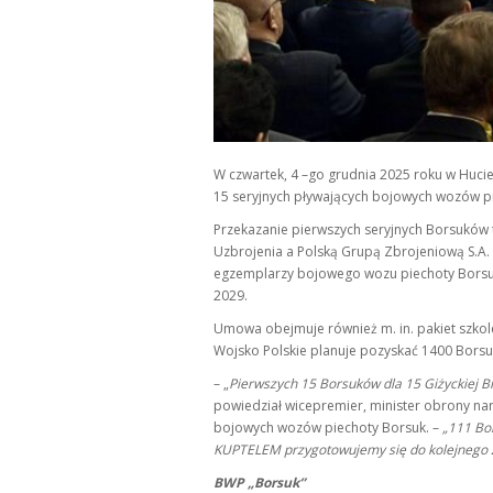
W czwartek, 4 –go grudnia 2025 roku w Huci
15 seryjnych pływających bojowych wozów p
Przekazanie pierwszych seryjnych Borsuków
Uzbrojenia a Polską Grupą Zbrojeniową S.A. 
egzemplarzy bojowego wozu piechoty Borsuk
2029.
Umowa obejmuje również m. in. pakiet szkol
Wojsko Polskie planuje pozyskać 1400 Borsu
– „
Pierwszych 15 Borsuków dla 15 Giżyckiej B
powiedział wicepremier, minister obrony n
bojowych wozów piechoty Borsuk. –
„111 Bo
KUPTELEM przygotowujemy się do kolejnego z
BWP „Borsuk”