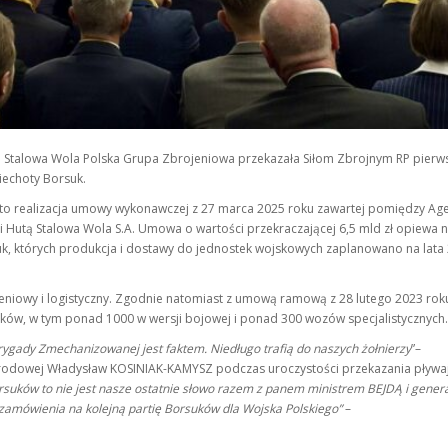
e Stalowa Wola Polska Grupa Zbrojeniowa przekazała Siłom Zbrojnym RP pierw
iechoty Borsuk.
 to realizacja umowy wykonawczej z 27 marca 2025 roku zawartej pomiędzy Ag
i Hutą Stalowa Wola S.A. Umowa o wartości przekraczającej 6,5 mld zł opiewa 
, których produkcja i dostawy do jednostek wojskowych zaplanowano na lata
eniowy i logistyczny. Zgodnie natomiast z umową ramową z 28 lutego 2023 rok
ków, w tym ponad 1000 w wersji bojowej i ponad 300 wozów specjalistycznych
rygady Zmechanizowanej jest faktem. Niedługo trafią do naszych żołnierzy
”–
arodowej Władysław KOSINIAK-KAMYSZ podczas uroczystości przekazania pływa
rsuków to nie jest nasze ostatnie słowo razem z panem ministrem BEJDĄ i gene
amówienia na kolejną partię Borsuków dla Wojska Polskiego”
–