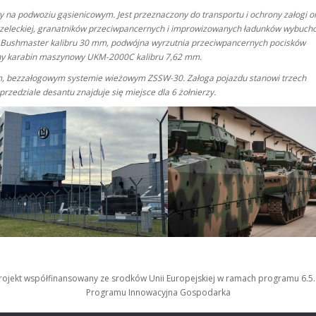
 na podwoziu gąsienicowym. Jest przeznaczony do transportu i ochrony załogi o
strzeleckiej, granatników przeciwpancernych i improwizowanych ładunków wybuc
 Bushmaster kalibru 30 mm, podwójna wyrzutnia przeciwpancernych pocisków
lny karabin maszynowy UKM-2000C kalibru 7,62 mm.
ym, bezzałogowym systemie wieżowym ZSSW-30. Załoga pojazdu stanowi trzech
przedziale desantu znajduje się miejsce dla 6 żołnierzy.
rojekt współfinansowany ze srodków Unii Europejskiej w ramach programu 6.5.
Programu Innowacyjna Gospodarka