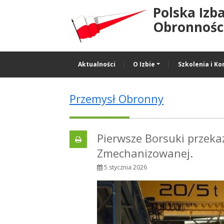
Polska Izb
Obronności
Aktualności
O Izbie
Szkolenia i Ko
Przemysł Obronny
Pierwsze Borsuki przeka
Zmechanizowanej.
5 stycznia 2026