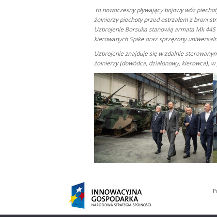
to nowoczesny pływający bojowy wóz piechoty
żołnierzy piechoty przed ostrzałem z broni 
Uzbrojenie Borsuka stanowią armata Mk 44S
kierowanych Spike oraz sprzężony uniwersa
Uzbrojenie znajduje się w zdalnie sterowan
żołnierzy (dowódca, działonowy, kierowca), w 
P