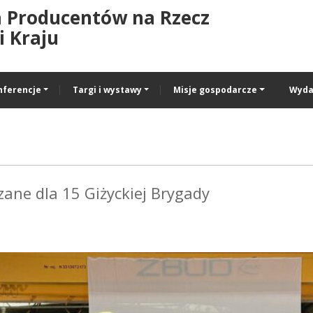
a Producentów na Rzecz
 Kraju
nferencje
Targi i wystawy
Misje gospodarcze
Wyda
zane dla 15 Giżyckiej Brygady