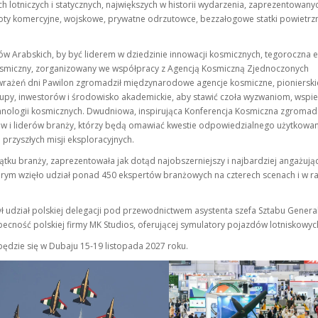
h lotniczych i statycznych, największych w historii wydarzenia, zaprezentowany
ty komercyjne, wojskowe, prywatne odrzutowce, bezzałogowe statki powietrz
 Arabskich, by być liderem w dziedzinie innowacji kosmicznych, tegoroczna e
Kosmiczny, zorganizowany we współpracy z Agencją Kosmiczną Zjednoczonych
 wrażeń dni Pawilon zgromadził międzynarodowe agencje kosmiczne, pionierski
rtupy, inwestorów i środowisko akademickie, aby stawić czoła wyzwaniom, wspi
hnologii kosmicznych. Dwudniowa, inspirująca Konferencja Kosmiczna zgromadz
w i liderów branży, którzy będą omawiać kwestie odpowiedzialnego użytkowan
przyszłych misji eksploracyjnych.
ątku branży, zaprezentowała jak dotąd najobszerniejszy i najbardziej angażują
órym wzięło udział ponad 450 ekspertów branżowych na czterech scenach i w 
ł udział polskiej delegacji pod przewodnictwem asystenta szefa Sztabu Gener
ecność polskiej firmy MK Studios, oferującej symulatory pojazdów lotniskowyc
ędzie się w Dubaju 15-19 listopada 2027 roku.