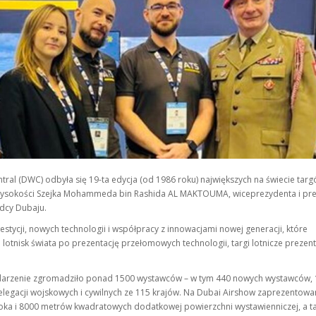
ral (DWC) odbyła się 19-ta edycja (od 1986 roku) największych na świecie targ
Wysokości Szejka Mohammeda bin Rashida AL MAKTOUMA, wiceprezydenta i pr
dcy Dubaju.
stycji, nowych technologii i współpracy z innowacjami nowej generacji, które
lotnisk świata po prezentację przełomowych technologii, targi lotnicze prezent
ydarzenie zgromadziło ponad 1500 wystawców – w tym 440 nowych wystawców,
legacji wojskowych i cywilnych ze 115 krajów. Na Dubai Airshow zaprezentowa
oka i 8000 metrów kwadratowych dodatkowej powierzchni wystawienniczej, a t