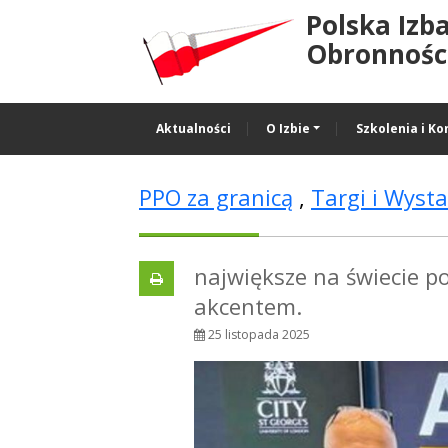
Polska Izb
Obronności
Aktualności
O Izbie
Szkolenia i Ko
PPO za granicą
,
Targi i Wyst
największe na świecie p
akcentem.
25 listopada 2025