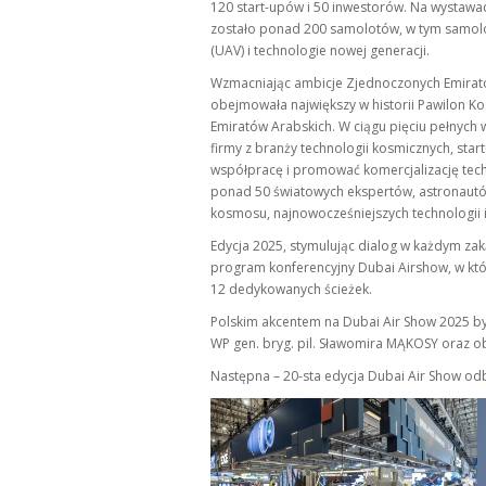
120 start-upów i 50 inwestorów. Na wystawac
zostało ponad 200 samolotów, w tym samolo
(UAV) i technologie nowej generacji.
Wzmacniając ambicje Zjednoczonych Emiratów
obejmowała największy w historii Pawilon 
Emiratów Arabskich. W ciągu pięciu pełnych
firmy z branży technologii kosmicznych, sta
współpracę i promować komercjalizację tec
ponad 50 światowych ekspertów, astronautó
kosmosu, najnowocześniejszych technologii i 
Edycja 2025, stymulując dialog w każdym zak
program konferencyjny Dubai Airshow, w kt
12 dedykowanych ścieżek.
Polskim akcentem na Dubai Air Show 2025 by
WP gen. bryg. pil. Sławomira MĄKOSY oraz ob
Następna – 20-sta edycja Dubai Air Show odb