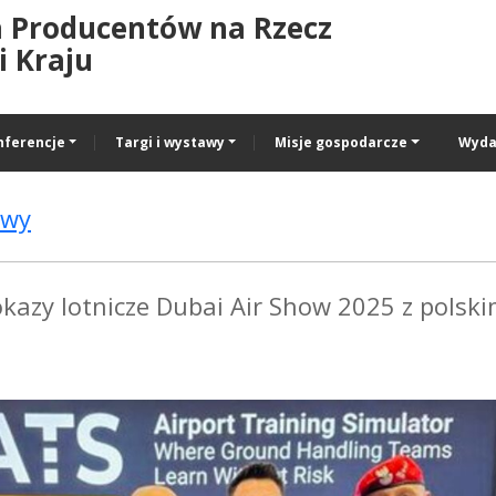
a Producentów na Rzecz
 Kraju
nferencje
Targi i wystawy
Misje gospodarcze
Wyda
awy
okazy lotnicze Dubai Air Show 2025 z polsk