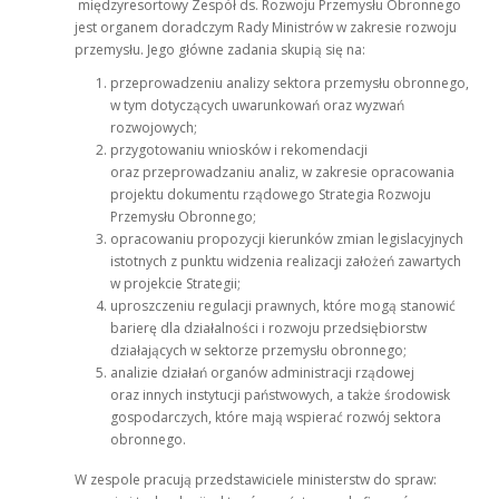
międzyresortowy Zespół ds. Rozwoju Przemysłu Obronnego
jest organem doradczym Rady Ministrów w zakresie rozwoju
przemysłu. Jego główne zadania skupią się na:
przeprowadzeniu analizy sektora przemysłu obronnego,
w tym dotyczących uwarunkowań oraz wyzwań
rozwojowych;
przygotowaniu wniosków i rekomendacji
oraz przeprowadzaniu analiz, w zakresie opracowania
projektu dokumentu rządowego Strategia Rozwoju
Przemysłu Obronnego;
opracowaniu propozycji kierunków zmian legislacyjnych
istotnych z punktu widzenia realizacji założeń zawartych
w projekcie Strategii;
uproszczeniu regulacji prawnych, które mogą stanowić
barierę dla działalności i rozwoju przedsiębiorstw
działających w sektorze przemysłu obronnego;
analizie działań organów administracji rządowej
oraz innych instytucji państwowych, a także środowisk
gospodarczych, które mają wspierać rozwój sektora
obronnego.
W zespole pracują przedstawiciele ministerstw do spraw: