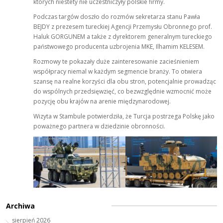
których niestety nie uczestniczyły polskie firmy.
Podczas targów doszło do rozmów sekretarza stanu Pawła
BEJDY z prezesem tureckiej Agencji Przemysłu Obronnego prof.
Haluk GORGUNEM a także z dyrektorem generalnym tureckiego
państwowego producenta uzbrojenia MKE, Ilhamim KELESEM.
Rozmowy te pokazały duże zainteresowanie zacieśnieniem
współpracy niemal w każdym segmencie branży. To otwiera
szansę na realne korzyści dla obu stron, potencjalnie prowadząc
do wspólnych przedsięwzięć, co bezwzględnie wzmocnić może
pozycję obu krajów na arenie międzynarodowej.
Wizyta w Stambule potwierdziła, że Turcja postrzega Polskę jako
poważnego partnera w dziedzinie obronności.
Archiwa
sierpień 2026