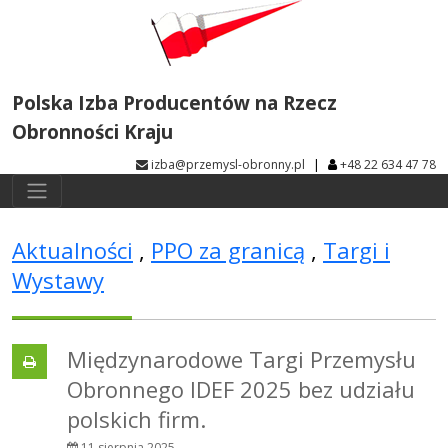
Polska Izba Producentów na Rzecz
Obronności Kraju
|
izba@przemysl-obronny.pl
+48 22 634 47 78
Aktualności
,
PPO za granicą
,
Targi i
Wystawy
Międzynarodowe Targi Przemysłu
Obronnego IDEF 2025 bez udziału
polskich firm.
11 sierpnia 2025