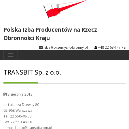
Polska Izba Producentów na Rzecz
Obronności Kraju
|
izba@przemysl-obronny.pl
+48 22 634 47 78
TRANSBIT Sp. z o.o.
8 sierpnia 2013
ul. Łukasza Drewny 80
02-968 Warszawa
Tel. 22 550-48-00
Fax. 22 550-48-10
e-mail: biuro@transbit.com.pl