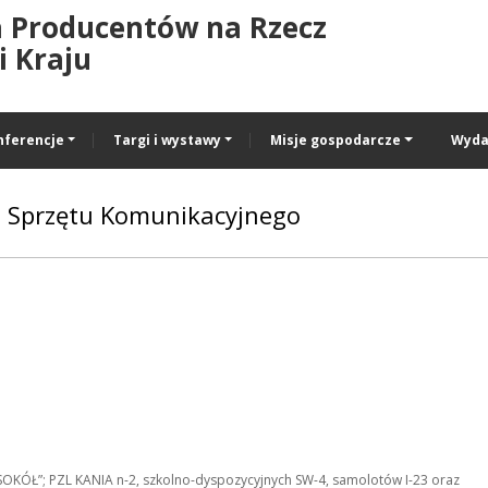
a Producentów na Rzecz
 Kraju
nferencje
Targi i wystawy
Misje gospodarcze
Wyda
a Sprzętu Komunikacyjnego
OKÓŁ”; PZL KANIA n-2, szkolno-dyspozycyjnych SW-4, samolotów I-23 oraz