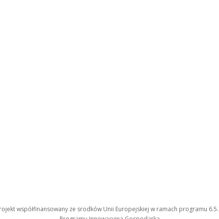
rojekt współfinansowany ze srodków Unii Europejskiej w ramach programu 6.5.
Programu Innowacyjna Gospodarka