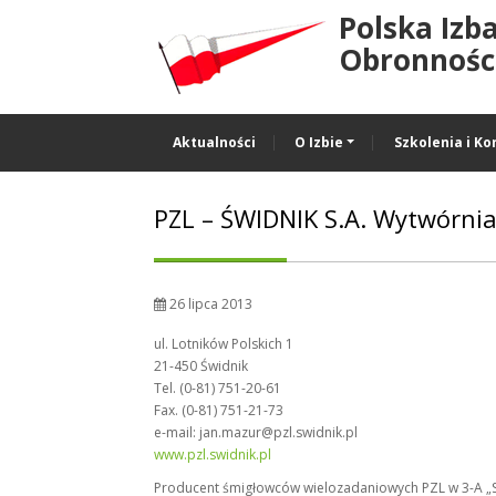
Polska Izb
Obronności
Aktualności
O Izbie
Szkolenia i Ko
PZL – ŚWIDNIK S.A. Wytwórni
26 lipca 2013
ul. Lotników Polskich 1
21-450 Świdnik
Tel. (0-81) 751-20-61
Fax. (0-81) 751-21-73
e-mail: jan.mazur@pzl.swidnik.pl
www.pzl.swidnik.pl
Producent śmigłowców wielozadaniowych PZL w 3-A „S