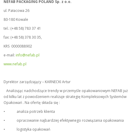
NEFAB PACKAGING POLAND Sp. z o.o.
ul. Pałacowa 26
80-180 Kowale
tel.: (+48 58) 783 37 41
fax: (+48 58) 378 30 35,
KRS 0000088902
e-mail:
info@nefab.pl
www.nefab.pl
Dyrektor zarządzający – KARNECKI Artur
Analizując nadchodzące trendy w przemyśle opakowaniowym NEFAB już
od kilku lat z powodzeniem realizuje strategię Kompleksowych Systemów
Opakowań . Na ofertę składa się :
• analiza potrzeb klienta
• opracowanie najbardziej efektywnego rozwiązania opakowania
• logistyka opakowań