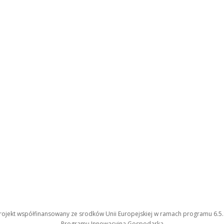
rojekt współfinansowany ze srodków Unii Europejskiej w ramach programu 6.5.
Programu Innowacyjna Gospodarka