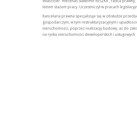
Właściciel: mecenas Sławomir RESZKA , radca prawny,
letnim stażem pracy. Uczestniczył w pracach legislacyj
Kancelaria prawna specjalizuje się w obsłudze przed
gospodarczym, w tym restrukturyzacyjnym i upadłoś
nieruchomości, poprzez realizację budowy, aż do zakoń
na rynku nieruchomości deweloperskich i usługowych