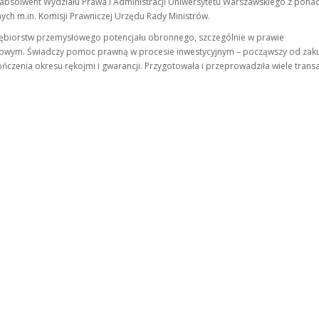
 absolwent Wydziału Prawa i Administracji Uniwersytetu Warszawskiego z pona
nych m.in. Komisji Prawniczej Urzędu Rady Ministrów.
siębiorstw przemysłowego potencjału obronnego, szczególnie w prawie
ciowym. Świadczy pomoc prawną w procesie inwestycyjnym – począwszy od zak
czenia okresu rękojmi i gwarancji. Przygotowała i przeprowadziła wiele transa