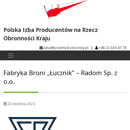
Polska Izba Producentów na Rzecz
Obronności Kraju
|
izba@przemysl-obronny.pl
+48 22 634 47 78
Fabryka Broni „Łucznik” – Radom Sp. z
o.o.
25 kwietnia 2024