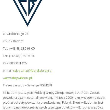
ul. Grobickiego 23
26-617 Radom
Tel. (+48 48) 389 91 00
Fax. (+48 48) 389 93 34
KRS: 0000031426
e-mail:
sekretariat@fabrykabroni.pl
www.fabrykabroni.pl
Prezes zarządu – Seweryn FIGURSKI
FB Radom jest częścią Polskiej Grupy Zbrojeniowej S. A. (PGZ). Została
powołana aktem notarialnym w dniu 14 lipca 2000 roku, w siedemdziesiąt
pięć lat od daty powstania przedwojennej Fabryki Broni w Radomiu. Jest
jednym z najnowocześniejszych tego typu obiektów w Europie. W spółce