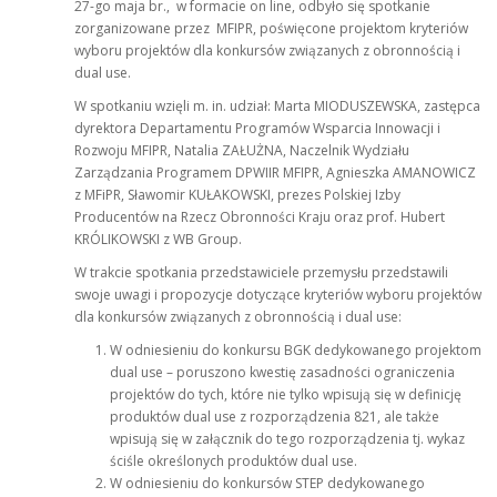
27-go maja br., w formacie on line, odbyło się spotkanie
zorganizowane przez MFIPR, poświęcone projektom kryteriów
wyboru projektów dla konkursów związanych z obronnością i
dual use.
W spotkaniu wzięli m. in. udział: Marta MIODUSZEWSKA, zastępca
dyrektora Departamentu Programów Wsparcia Innowacji i
Rozwoju MFIPR, Natalia ZAŁUŻNA, Naczelnik Wydziału
Zarządzania Programem DPWIIR MFIPR, Agnieszka AMANOWICZ
z MFiPR, Sławomir KUŁAKOWSKI, prezes Polskiej Izby
Producentów na Rzecz Obronności Kraju oraz prof. Hubert
KRÓLIKOWSKI z WB Group.
W trakcie spotkania przedstawiciele przemysłu przedstawili
swoje uwagi i propozycje dotyczące kryteriów wyboru projektów
dla konkursów związanych z obronnością i dual use:
W odniesieniu do konkursu BGK dedykowanego projektom
dual use – poruszono kwestię zasadności ograniczenia
projektów do tych, które nie tylko wpisują się w definicję
produktów dual use z rozporządzenia 821, ale także
wpisują się w załącznik do tego rozporządzenia tj. wykaz
ściśle określonych produktów dual use.
W odniesieniu do konkursów STEP dedykowanego