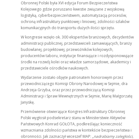
Obronnej Polski była XVI edycja Forum Bezpieczeństwa
Kolejowego gdzie poruszano kwestie związane z wojskową
logistyką, cyberbezpieczeństwem, automatyzacją procesów,
ochroną infrastruktury punktowej i liniowej, zdolności szlaków
komunikacyjnych do transportu dużych ilości sprzętu.
W kongresie wzięło ok. 300 ekspertów branżowych, decydentów
administracji publicznej, przedstawicieli zamawiających, branży
budowlanej, projektowej, przewoźników kolejowych,
producentów taboru, instytucje finansujące i rozdysponowujące
środki na rozwój kolei oraz władze samorządowe, akademicy i
przedstawiciele ośrodków naukowych.
Wydarzenie zostało objęte patronatem honorowym przez
przewodniczącego Komisji Obrony Narodowej w Sejmie, dra
Andrzeja Grzyba, oraz przez przewodniczącą Komisji
Administracji i Spraw Wewnętrznych w Sejmie, Marię Małgorzatę
Janyskę.
Przemówienie otwierające Kongres Infrastruktury Obronnej
Polski wygłosił podsekretarz stanu w Ministerstwie Aktywów
Państwowych Konrad GOŁOTA, podkreślając konieczność
wzmacniania zdolności państwa w kontekście bezpieczeństwa i
obronności. Jak zaznaczył wiceszef MAP:
„nadrabiamy zaległości,