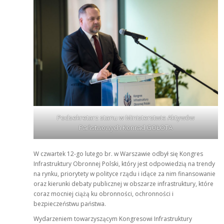
Podsekretarz stanu w Ministerstwie Aktywów
Państwowych Konrad GOŁOTA
W czwartek 12-go lutego br. w Warszawie odbył się Kongres
Infrastruktury Obronnej Polski, który jest odpowiedzią na trendy
na rynku, priorytety w polityce rządu i idące za nim finansowanie
oraz kierunki debaty publicznej w obszarze infrastruktury, które
coraz mocniej ciążą ku obronności, ochronności i
bezpieczeństwu państwa.
Wydarzeniem towarzyszącym Kongresowi Infrastruktury