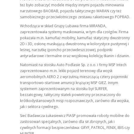
też było zobaczyć modele między innymi pojazdu minowania
narzutowego BAOBAB, pojazdu taktycznego WARAN czy też
samobieżnego przeciwlotniczego zestawu rakietowego POPRAD.
Wchodząca w skład Grupy Lubawa firma MIRANDA,
zaprezentowała systemy maskowania, w tym dla czołgów. Firma
pokazała m.in. kamuflaż mobilny, kamuflaż statyczny dwustronny
2D i 3D, osłonę maskującą dwustronną w kolorystyce pustynnej i
leśnej, narzutkę (poncho przeciwdeszczowe), podpinki
antyradarowe i termalne oraz wojskową kolekcję tkanin i dzianin.
Natomiast na stoisku Auto Podlasie Sp. z o.o. i firmy MSP Intech
zaprezentowano m.in. lekki pojazd terenowy dla wojsk
aeromobilnych AERO 2 z wyrzutnią mieszczącą cztery pojemniki
transportowo-startowe amunicji krążącej MSP GIEZ. Innym
systemem zaprezentowanym na stoisku był SURFER,
bezzałogowy, taktyczny statek powietrzny przeznaczony do
krótkodystansowych misji rozpoznawczych, zarówno dla wojska,
jak i sektora cywilnego.
Sieć Badawcza Łukasiewicz PIASP promowała roboty mobilne do
zastosowań specjalnych, zarówno dla sił zbrojnych, jak i
cywilnych formacji bezpieczeństwa: GRYF, PATROL, FENIX, IBIS czy
HUNTER.