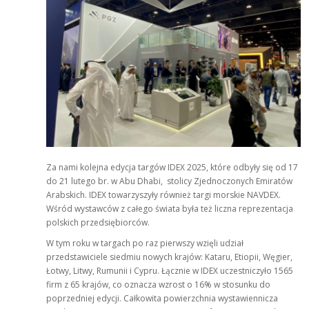
Za nami kolejna edycja targów IDEX 2025, które odbyły się od 17
do 21 lutego br. w Abu Dhabi, stolicy Zjednoczonych Emiratów
Arabskich. IDEX towarzyszyły również targi morskie NAVDEX.
Wśród wystawców z całego świata była też liczna reprezentacja
polskich przedsiębiorców.
W tym roku w targach po raz pierwszy wzięli udział
przedstawiciele siedmiu nowych krajów: Kataru, Etiopii, Węgier,
Łotwy, Litwy, Rumunii i Cypru. Łącznie w IDEX uczestniczyło 1565
firm z 65 krajów, co oznacza wzrost o 16% w stosunku do
poprzedniej edycji. Całkowita powierzchnia wystawiennicza