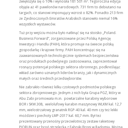
zwiększyła się o 10% i wynosiła 181 501 m². Tegoroczna edycja
objęła aż 41 pawilonów narodowych. 731 firm to debiutanci na
targach, co stanowi imponujący wzrost o 82%. Ponadto 213 firm
ze Zjednoczonych Emiratów Arabskich stanowiło niemal 16%
wszystkich wystawców.
Tuż przy wejściu można było natknąć się na stoisko „Poland.
Business Forward”, zorganizowane przez Polską Agencję
Inwestycji i Handlu (PAIH), która promuje na świecie polską
gospodarkę i krajowe firmy. PAIH koncentrując się na
zaawansowanych technologicznie systemach bezpieczeństwa
oraz produktach podwójnego zastosowania, zaprezentował
rosnący potencjał polskiego sektora obronnego, podkreślając
wkład zarówno uznanych liderów branży, jak i dynamicznych
małych oraz średnich przedsiębiorstw.
Nie zabrakło również kilku czołowych podmiotów polskiego
sektora zbrojeniowego. Jednym z nich była Grupa PGZ, który w
Abu Zabi promowała m.in. powtarzalne karabiny wyborowe
BOR i SKW.308, wielolufowy karabin maszynowy WLKM kal. 12,7
mm, wielostrzałowy granatnik RGP-40 kal. 40 mm czy też lekki
moździerz piechoty LMP-2017 kal. 60,7 mm. Był też
prezentowany przenośny przeciwlotniczy zestaw rakietowy
PIORUN oraz broń strzelecka z Fabryki Broni w Radomiu. Można