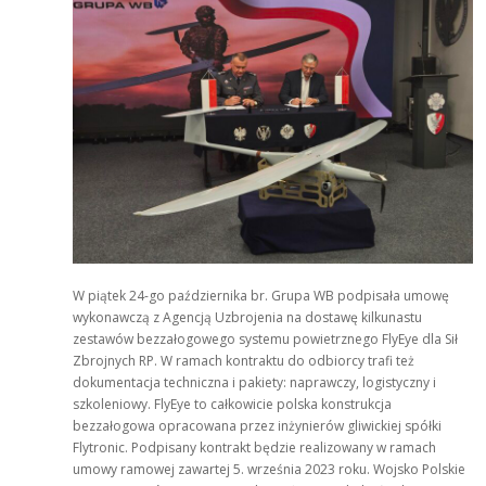
W piątek 24-go października br. Grupa WB podpisała umowę
wykonawczą z Agencją Uzbrojenia na dostawę kilkunastu
zestawów bezzałogowego systemu powietrznego FlyEye dla Sił
Zbrojnych RP. W ramach kontraktu do odbiorcy trafi też
dokumentacja techniczna i pakiety: naprawczy, logistyczny i
szkoleniowy. FlyEye to całkowicie polska konstrukcja
bezzałogowa opracowana przez inżynierów gliwickiej spółki
Flytronic. Podpisany kontrakt będzie realizowany w ramach
umowy ramowej zawartej 5. września 2023 roku. Wojsko Polskie