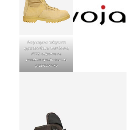
Buty coyote taktyczne
typu combat z membraną
PTFE, odporne na
przebicie spodu oraz na
przemakanie