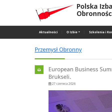
Polska Izb
Obronności
Aktualności
O Izbie
Szkolenia i Ko
Przemysł Obronny
European Business Sum
Brukseli.
27 czerwca 2026