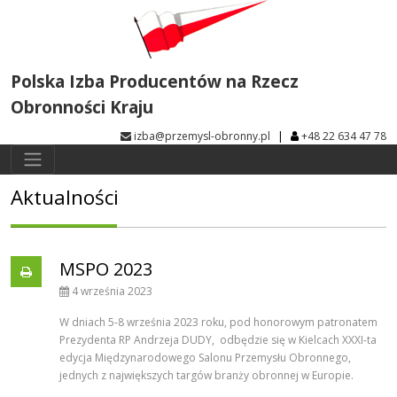
Polska Izba Producentów na Rzecz
Obronności Kraju
|
izba@przemysl-obronny.pl
+48 22 634 47 78
Aktualności
MSPO 2023
4 września 2023
W dniach 5-8 września 2023 roku, pod honorowym patronatem
Prezydenta RP Andrzeja DUDY, odbędzie się w Kielcach XXXI-ta
edycja Międzynarodowego Salonu Przemysłu Obronnego,
jednych z największych targów branży obronnej w Europie.