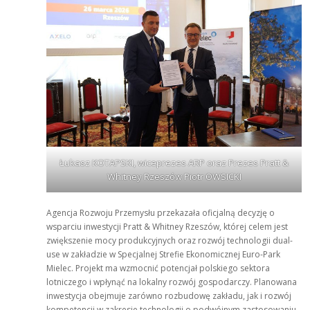
Łukasz KOTAPSKI, wiceprezes ARP oraz Prezes Pratt &
Whitney Rzeszów Piotr OWSICKI
Agencja Rozwoju Przemysłu przekazała oficjalną decyzję o
wsparciu inwestycji Pratt & Whitney Rzeszów, której celem jest
zwiększenie mocy produkcyjnych oraz rozwój technologii dual-
use w zakładzie w Specjalnej Strefie Ekonomicznej Euro-Park
Mielec. Projekt ma wzmocnić potencjał polskiego sektora
lotniczego i wpłynąć na lokalny rozwój gospodarczy. Planowana
inwestycja obejmuje zarówno rozbudowę zakładu, jak i rozwój
kompetencji w zakresie technologii o podwójnym zastosowaniu,