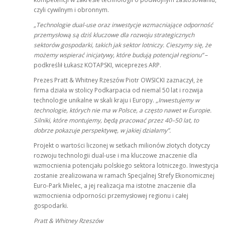
czyli cywilnym i obronnym.
„Technologie dual-use oraz inwestycje wzmacniające odporność
przemysłową są dziś kluczowe dla rozwoju strategicznych
sektorów gospodarki, takich jak sektor lotniczy. Cieszymy się, że
możemy wspierać inicjatywy, które budują potencjał regionu”
–
podkreślił Łukasz KOTAPSKI, wiceprezes ARP.
Prezes Pratt & Whitney Rzeszów Piotr OWSICKI zaznaczył, że
firma działa w stolicy Podkarpacia od niemal 50 lat i rozwija
technologie unikalne w skali kraju i Europy.
„Inwestujemy w
technologie, których nie ma w Polsce, a często nawet w Europie.
Silniki, które montujemy, będą pracować przez 40–50 lat, to
dobrze pokazuje perspektywę, w jakiej działamy”.
Projekt o wartości liczonej w setkach milionów złotych dotyczy
rozwoju technologii dual-use i ma kluczowe znaczenie dla
wzmocnienia potencjału polskiego sektora lotniczego. Inwestycja
zostanie zrealizowana w ramach Specjalnej Strefy Ekonomicznej
Euro-Park Mielec, a jej realizacja ma istotne znaczenie dla
wzmocnienia odporności przemysłowej regionu i całej
gospodarki.
Pratt & Whitney Rzeszów