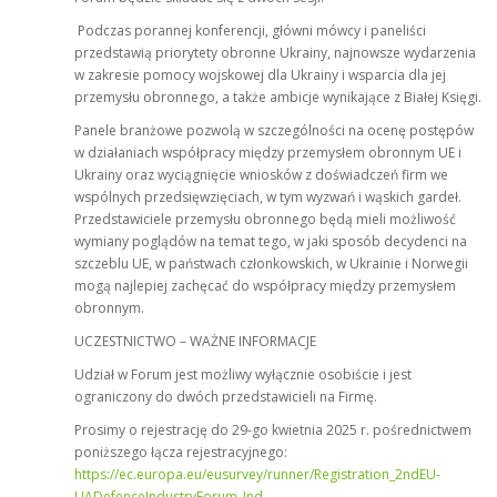
Podczas porannej konferencji, główni mówcy i paneliści
przedstawią priorytety obronne Ukrainy, najnowsze wydarzenia
w zakresie pomocy wojskowej dla Ukrainy i wsparcia dla jej
przemysłu obronnego, a także ambicje wynikające z Białej Księgi.
Panele branżowe pozwolą w szczególności na ocenę postępów
w działaniach współpracy między przemysłem obronnym UE i
Ukrainy oraz wyciągnięcie wniosków z doświadczeń firm we
wspólnych przedsięwzięciach, w tym wyzwań i wąskich gardeł.
Przedstawiciele przemysłu obronnego będą mieli możliwość
wymiany poglądów na temat tego, w jaki sposób decydenci na
szczeblu UE, w państwach członkowskich, w Ukrainie i Norwegii
mogą najlepiej zachęcać do współpracy między przemysłem
obronnym.
UCZESTNICTWO – WAŻNE INFORMACJE
Udział w Forum jest możliwy wyłącznie osobiście i jest
ograniczony do dwóch przedstawicieli na Firmę.
Prosimy o rejestrację do 29-go kwietnia 2025 r. pośrednictwem
poniższego łącza rejestracyjnego:
https://ec.europa.eu/eusurvey/runner/Registration_2ndEU-
UADefenceIndustryForum_Ind