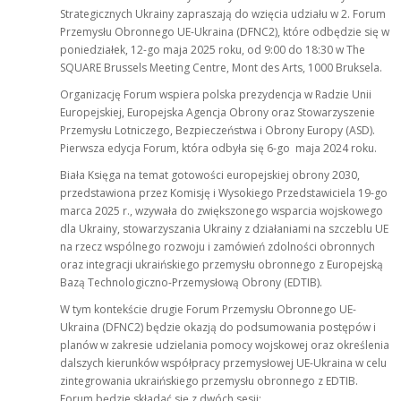
Strategicznych Ukrainy zapraszają do wzięcia udziału w 2. Forum
Przemysłu Obronnego UE-Ukraina (DFNC2), które odbędzie się w
poniedziałek, 12-go maja 2025 roku, od 9:00 do 18:30 w The
SQUARE Brussels Meeting Centre, Mont des Arts, 1000 Bruksela.
Organizację Forum wspiera polska prezydencja w Radzie Unii
Europejskiej, Europejska Agencja Obrony oraz Stowarzyszenie
Przemysłu Lotniczego, Bezpieczeństwa i Obrony Europy (ASD).
Pierwsza edycja Forum, która odbyła się 6-go maja 2024 roku.
Biała Księga na temat gotowości europejskiej obrony 2030,
przedstawiona przez Komisję i Wysokiego Przedstawiciela 19-go
marca 2025 r., wzywała do zwiększonego wsparcia wojskowego
dla Ukrainy, stowarzyszania Ukrainy z działaniami na szczeblu UE
na rzecz wspólnego rozwoju i zamówień zdolności obronnych
oraz integracji ukraińskiego przemysłu obronnego z Europejską
Bazą Technologiczno-Przemysłową Obrony (EDTIB).
W tym kontekście drugie Forum Przemysłu Obronnego UE-
Ukraina (DFNC2) będzie okazją do podsumowania postępów i
planów w zakresie udzielania pomocy wojskowej oraz określenia
dalszych kierunków współpracy przemysłowej UE-Ukraina w celu
zintegrowania ukraińskiego przemysłu obronnego z EDTIB.
Forum będzie składać się z dwóch sesji: