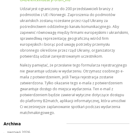
Udział jest ograniczony do 200 przedstawicieli branży z
podmiotów z UE i Norwegii. Zaproszenia do podmiotów
ukraińskich zostaną rozesłane przez rząd Ukrainy za
pośrednictwem oddzielnego kanału komunikacyjnego. Aby
zapewnić równowagę między firmami europejskimi i ukraińskimi,
sprawiedliwą reprezentację geograficzną wśród firm
europejskich i biorąc pod uwagę potrzeby przemysłu
obronnego określone przez rząd Ukrainy, organizatorzy
potwierdzą udział zarejestrowanym uczestnikom.
Należy pamiętać, że przesłanie tego formularza rejestracyjnego
nie gwarantuje udziału w wydarzeniu. Otrzymasz osobnego e-
maila z potwierdzeniem, jeśli Twoja rejestracja zostanie
zatwierdzona. Tylko okazanie tego e-maila z potwierdzeniem
gwarantuje dostęp do miejsca wydarzenia. Ten e-mail z
potwierdzeniem będzie zawierał wytyczne dotyczące dostępu
do platformy B2match, aplikacji informatycznej, która umożliwi
Ci wcześniejsze zaplanowanie spotkań podczas wydarzenia
matchmakingowego.
Archiwa
sierpień 2026